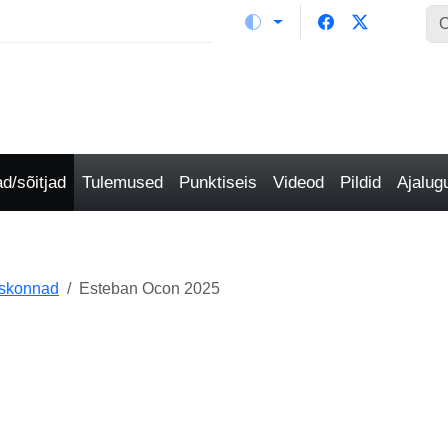
/sõitjad
Tulemused
Punktiseis
Videod
Pildid
Ajalu
eskonnad
Esteban Ocon 2025