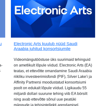
u
Electronic Arts kuulub nüüd Saudi
Araabia juhitud konsortsiumile
Videomängutööstuse üks suurimaid tehinguid
a-
on ametlikult lõpule viidud. Electronic Arts (EA)
5
teatas, et ettevõtte omandamine Saudi Araabia
riikliku investeerimisfondi (PIF), Silver Lake'i ja
Affinity Partnersi moodustatud konsortsiumi
poolt on edukalt lõpule viidud. Ligikaudu 55
miljardi dollari suurune tehing viib EA börsilt
ning avab ettevõtte sõnul uue peatüki
mängude ja tehisintellekti arendamisel.