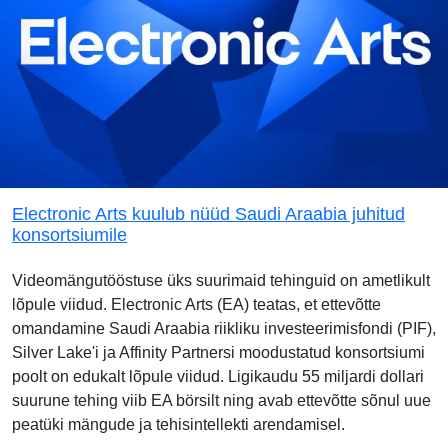
Electronic Arts kuulub nüüd Saudi Araabia juhitud
konsortsiumile
Videomängutööstuse üks suurimaid tehinguid on ametlikult
lõpule viidud. Electronic Arts (EA) teatas, et ettevõtte
omandamine Saudi Araabia riikliku investeerimisfondi (PIF),
Silver Lake'i ja Affinity Partnersi moodustatud konsortsiumi
poolt on edukalt lõpule viidud. Ligikaudu 55 miljardi dollari
suurune tehing viib EA börsilt ning avab ettevõtte sõnul uue
peatüki mängude ja tehisintellekti arendamisel.