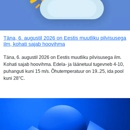
Täna, 6. augustil 2026 on Eestis muutliku pilvisusega
ilm, kohati sajab hoovihma
Täna, 6. augustil 2026 on Eestis muutliku pilvisusega ilm.
Kohati sajab hoovihma. Edela- ja läänetuul tugevneb 4-10,
puhanguti kuni 15 m/s. Õhutemperatuur on 19..25, ida pool
kuni 28°C.