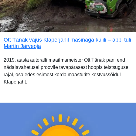
Ott Tänak vajus Klaperjahil masinaga külili – appi tuli
Martin Järveoja
2019. aasta autoralli maailmameister Ott Tänak pani end
nädalavahetusel proovile tavapärasest hoopis teistsugusel
rajal, osaledes esimest korda maasturite kestvussõidul
Klaperjaht.