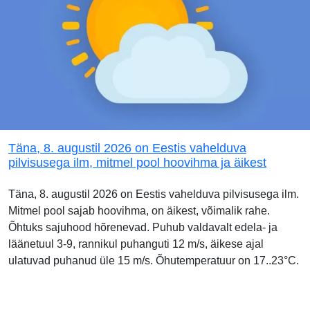
Täna, 8. augustil 2026 on Eestis vahelduva
pilvisusega ilm, mitmel pool hoovihma ja äikest
Täna, 8. augustil 2026 on Eestis vahelduva pilvisusega ilm.
Mitmel pool sajab hoovihma, on äikest, võimalik rahe.
Õhtuks sajuhood hõrenevad. Puhub valdavalt edela- ja
läänetuul 3-9, rannikul puhanguti 12 m/s, äikese ajal
ulatuvad puhanud üle 15 m/s. Õhutemperatuur on 17..23°C.