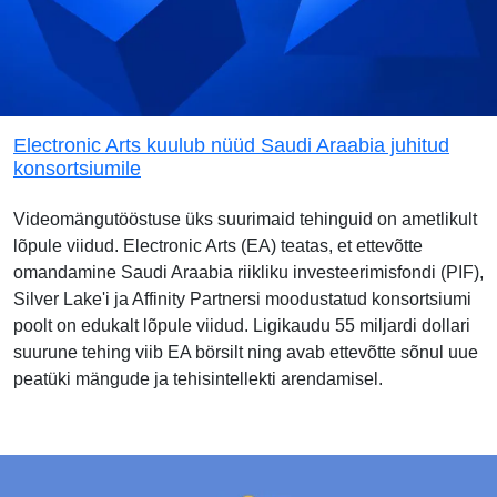
Electronic Arts kuulub nüüd Saudi Araabia juhitud
konsortsiumile
Videomängutööstuse üks suurimaid tehinguid on ametlikult
lõpule viidud. Electronic Arts (EA) teatas, et ettevõtte
omandamine Saudi Araabia riikliku investeerimisfondi (PIF),
Silver Lake'i ja Affinity Partnersi moodustatud konsortsiumi
poolt on edukalt lõpule viidud. Ligikaudu 55 miljardi dollari
suurune tehing viib EA börsilt ning avab ettevõtte sõnul uue
peatüki mängude ja tehisintellekti arendamisel.