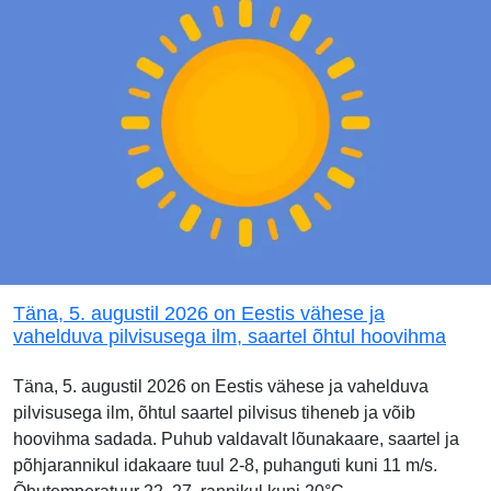
Täna, 5. augustil 2026 on Eestis vähese ja
vahelduva pilvisusega ilm, saartel õhtul hoovihma
Täna, 5. augustil 2026 on Eestis vähese ja vahelduva
pilvisusega ilm, õhtul saartel pilvisus tiheneb ja võib
hoovihma sadada. Puhub valdavalt lõunakaare, saartel ja
põhjarannikul idakaare tuul 2-8, puhanguti kuni 11 m/s.