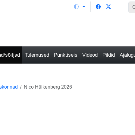
/sõitjad
Tulemused
Punktiseis
Videod
Pildid
Ajalu
eskonnad
Nico Hülkenberg 2026