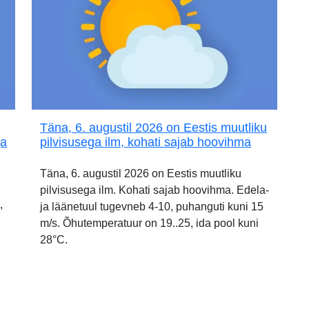
Täna, 6. augustil 2026 on Eestis muutliku
ja
pilvisusega ilm, kohati sajab hoovihma
Täna, 6. augustil 2026 on Eestis muutliku
pilvisusega ilm. Kohati sajab hoovihma. Edela-
,
ja läänetuul tugevneb 4-10, puhanguti kuni 15
m/s. Õhutemperatuur on 19..25, ida pool kuni
28°C.