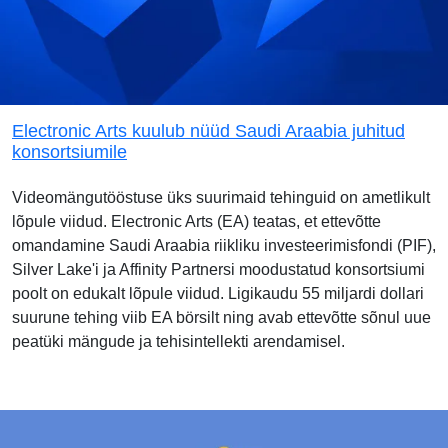
Electronic Arts kuulub nüüd Saudi Araabia juhitud
konsortsiumile
Videomängutööstuse üks suurimaid tehinguid on ametlikult
lõpule viidud. Electronic Arts (EA) teatas, et ettevõtte
omandamine Saudi Araabia riikliku investeerimisfondi (PIF),
Silver Lake'i ja Affinity Partnersi moodustatud konsortsiumi
poolt on edukalt lõpule viidud. Ligikaudu 55 miljardi dollari
suurune tehing viib EA börsilt ning avab ettevõtte sõnul uue
peatüki mängude ja tehisintellekti arendamisel.