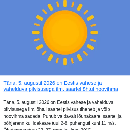
Täna, 5. augustil 2026 on Eestis vähese ja
vahelduva pilvisusega ilm, saartel õhtul hoovihma
Täna, 5. augustil 2026 on Eestis vähese ja vahelduva
pilvisusega ilm, õhtul saartel pilvisus tiheneb ja võib
hoovihma sadada. Puhub valdavalt lõunakaare, saartel ja
põhjarannikul idakaare tuul 2-8, puhanguti kuni 11 m/s.