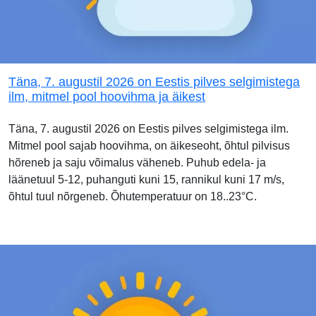
Täna, 7. augustil 2026 on Eestis pilves selgimistega
ilm, mitmel pool hoovihma ja äikest
Täna, 7. augustil 2026 on Eestis pilves selgimistega ilm.
Mitmel pool sajab hoovihma, on äikeseoht, õhtul pilvisus
hõreneb ja saju võimalus väheneb. Puhub edela- ja
läänetuul 5-12, puhanguti kuni 15, rannikul kuni 17 m/s,
õhtul tuul nõrgeneb. Õhutemperatuur on 18..23°C.