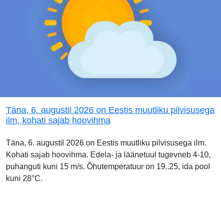
Täna, 6. augustil 2026 on Eestis muutliku pilvisusega
ilm, kohati sajab hoovihma
Täna, 6. augustil 2026 on Eestis muutliku pilvisusega ilm.
Kohati sajab hoovihma. Edela- ja läänetuul tugevneb 4-10,
puhanguti kuni 15 m/s. Õhutemperatuur on 19..25, ida pool
kuni 28°C.