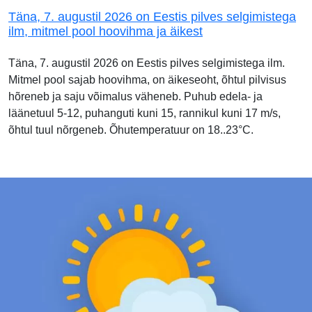
Täna, 7. augustil 2026 on Eestis pilves selgimistega
ilm, mitmel pool hoovihma ja äikest
Täna, 7. augustil 2026 on Eestis pilves selgimistega ilm.
Mitmel pool sajab hoovihma, on äikeseoht, õhtul pilvisus
hõreneb ja saju võimalus väheneb. Puhub edela- ja
läänetuul 5-12, puhanguti kuni 15, rannikul kuni 17 m/s,
õhtul tuul nõrgeneb. Õhutemperatuur on 18..23°C.