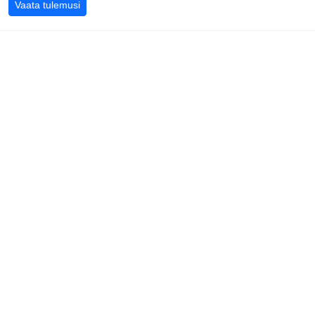
USA GP 2023
Vaata tulemusi