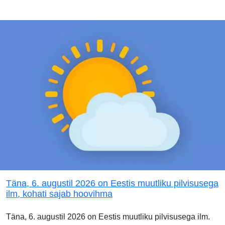
Täna, 6. augustil 2026 on Eestis muutliku pilvisusega
ilm, kohati sajab hoovihma
Täna, 6. augustil 2026 on Eestis muutliku pilvisusega ilm.