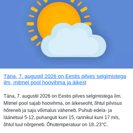
Täna, 7. augustil 2026 on Eestis pilves selgimistega
ilm, mitmel pool hoovihma ja äikest
Täna, 7. augustil 2026 on Eestis pilves selgimistega ilm.
Mitmel pool sajab hoovihma, on äikeseoht, õhtul pilvisus
hõreneb ja saju võimalus väheneb. Puhub edela- ja
läänetuul 5-12, puhanguti kuni 15, rannikul kuni 17 m/s,
õhtul tuul nõrgeneb. Õhutemperatuur on 18..23°C.