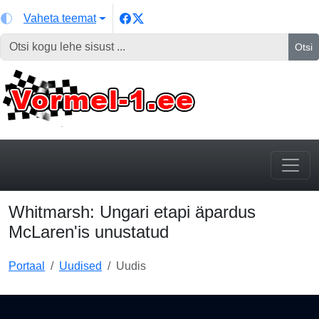
Vaheta teemat
Otsi
Whitmarsh: Ungari etapi äpardus
McLaren'is unustatud
Portaal
Uudised
Uudis