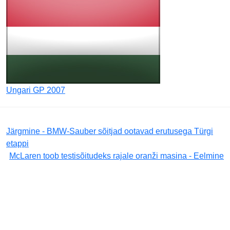
Ungari GP 2007
Järgmine - BMW-Sauber sõitjad ootavad erutusega Türgi
etappi
McLaren toob testisõitudeks rajale oranži masina - Eelmine