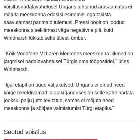
võistlusnädalavahetusel Ungaris juhtunud arusaamatus ei
mõjuta meeskonna edasisi esinemisi ega takista
saavutamast parimaid tulemusi. Pressi poolt on loodud
meeskonna sisekliimast väga negatiivne pilt, kuid
Whitmarsh lükkab selle täiesti ümber.
"Kõik Vodafone McLaren Mercedes meeskonna liikmed on
järgmisel nädalavahetusel Türgis oma tööpostidel," ütles
Whitmarsh.
"Igal etapil on uued väljakutsed, Ungaris ei olnud need
kõige meeldivamad ja ajakirjanduses on selle kahe nädala
jooksul palju jutte levitatud, samas ei mõjuta need
meeskonna ja sõitjate valmistumist Türgi etapiks."
Seotud võistlus