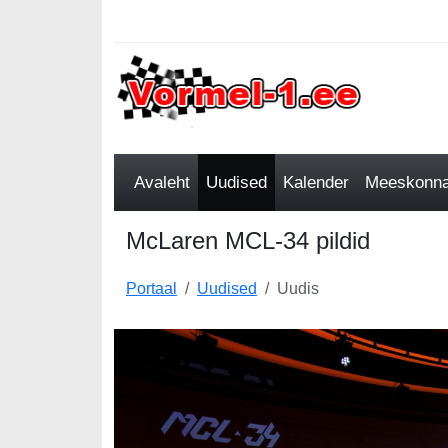
Avaleht
Uudised
Kalender
Meeskonnad
McLaren MCL-34 pildid
Portaal
Uudised
Uudis