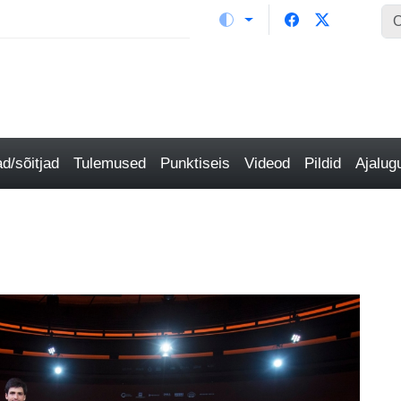
/sõitjad
Tulemused
Punktiseis
Videod
Pildid
Ajalu