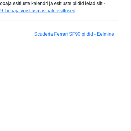
a esitluste kalendri ja esitluste pildid leiad siit -
 hooaja võistlusmasinate esitlused
.
Scuderia Ferrari SF90 pildid - Eelmine