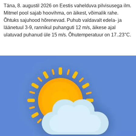
Täna, 8. augustil 2026 on Eestis vahelduva pilvisusega ilm.
Mitmel pool sajab hoovihma, on äikest, võimalik rahe.
Õhtuks sajuhood hõrenevad. Puhub valdavalt edela- ja
läänetuul 3-9, rannikul puhanguti 12 m/s, äikese ajal
ulatuvad puhanud üle 15 m/s. Õhutemperatuur on 17..23°C.