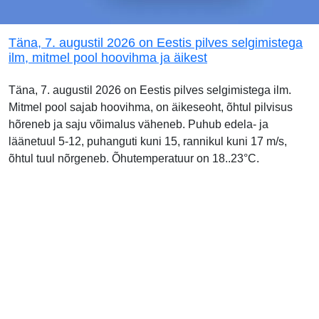
Täna, 7. augustil 2026 on Eestis pilves selgimistega
ilm, mitmel pool hoovihma ja äikest
Täna, 7. augustil 2026 on Eestis pilves selgimistega ilm.
Mitmel pool sajab hoovihma, on äikeseoht, õhtul pilvisus
hõreneb ja saju võimalus väheneb. Puhub edela- ja
läänetuul 5-12, puhanguti kuni 15, rannikul kuni 17 m/s,
õhtul tuul nõrgeneb. Õhutemperatuur on 18..23°C.