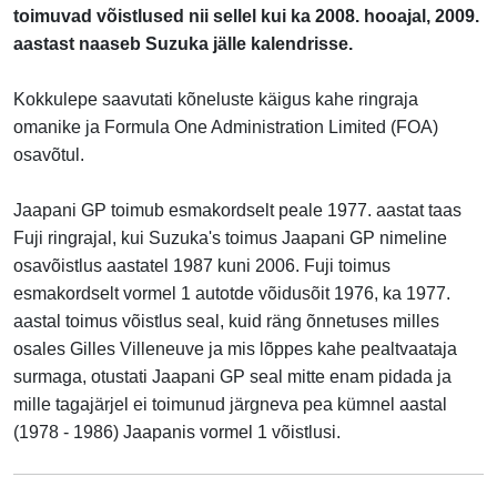
toimuvad võistlused nii sellel kui ka 2008. hooajal, 2009.
aastast naaseb Suzuka jälle kalendrisse.
Kokkulepe saavutati kõneluste käigus kahe ringraja
omanike ja Formula One Administration Limited (FOA)
osavõtul.
Jaapani GP toimub esmakordselt peale 1977. aastat taas
Fuji ringrajal, kui Suzuka's toimus Jaapani GP nimeline
osavõistlus aastatel 1987 kuni 2006. Fuji toimus
esmakordselt vormel 1 autotde võidusõit 1976, ka 1977.
aastal toimus võistlus seal, kuid räng õnnetuses milles
osales Gilles Villeneuve ja mis lõppes kahe pealtvaataja
surmaga, otustati Jaapani GP seal mitte enam pidada ja
mille tagajärjel ei toimunud järgneva pea kümnel aastal
(1978 - 1986) Jaapanis vormel 1 võistlusi.