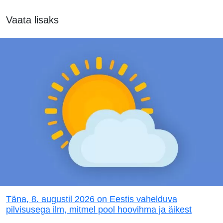
Vaata lisaks
Täna, 8. augustil 2026 on Eestis vahelduva
pilvisusega ilm, mitmel pool hoovihma ja äikest