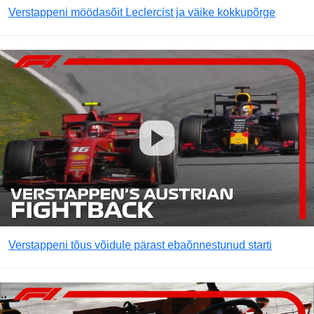
Verstappeni möödasõit Leclercist ja väike kokkupõrge
Verstappeni tõus võidule pärast ebaõnnestunud starti