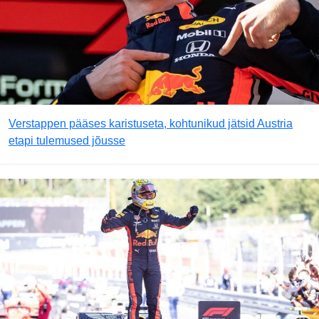
Verstappen pääses karistuseta, kohtunikud jätsid Austria
etapi tulemused jõusse