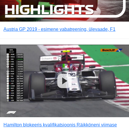
Austria GP 2019 - esimene vabatreening, ülevaade, F1
Hamilton blokeeris kvalifikatsioonis Räikköneni viimase