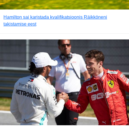
Hamilton sai karistada kvalifikatsioonis Räikköneni
takistamise eest