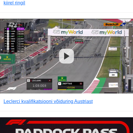
kiirel ringil
Leclerci kvalifikatsiooni võiduring Austriast