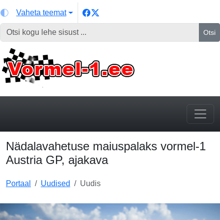
Vaheta teemat
Otsi
Nädalavahetuse maiuspalaks vormel-1
Austria GP, ajakava
Portaal
Uudised
Uudis