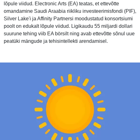
lõpule viidud. Electronic Arts (EA) teatas, et ettevõtte
omandamine Saudi Araabia riikliku investeerimisfondi (PIF),
Silver Lake'i ja Affinity Partnersi moodustatud konsortsiumi
poolt on edukalt lõpule viidud. Ligikaudu 55 miljardi dollari
suurune tehing viib EA börsilt ning avab ettevõtte sõnul uue
peatüki mängude ja tehisintellekti arendamisel.