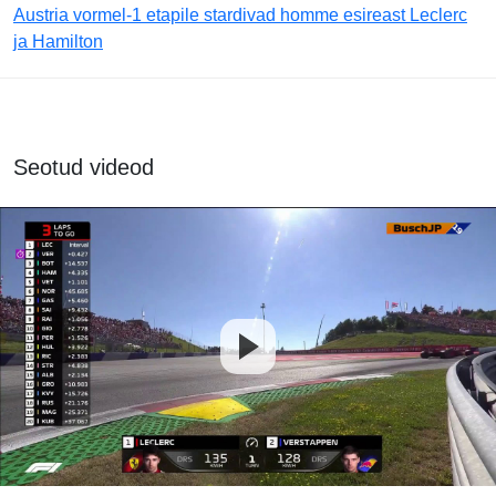
Austria vormel-1 etapile stardivad homme esireast Leclerc
ja Hamilton
Seotud videod