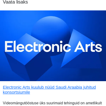
Vaata lisaks
Electronic Arts kuulub nüüd Saudi Araabia juhitud
konsortsiumile
Videomängutööstuse üks suurimaid tehinguid on ametlikult