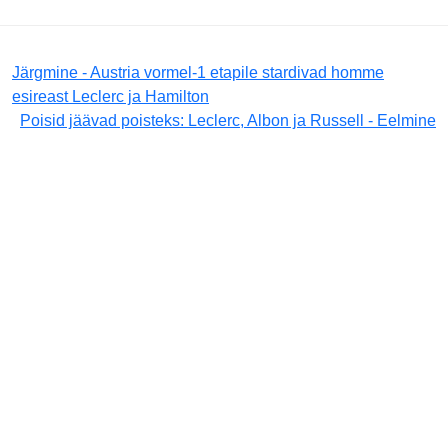
Järgmine - Austria vormel-1 etapile stardivad homme
esireast Leclerc ja Hamilton
Poisid jäävad poisteks: Leclerc, Albon ja Russell - Eelmine