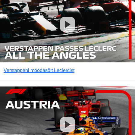
Verstappeni möödasõit Leclercist