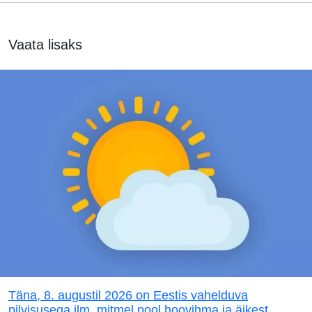
Vaata lisaks
Täna, 8. augustil 2026 on Eestis vahelduva
pilvisusega ilm, mitmel pool hoovihma ja äikest