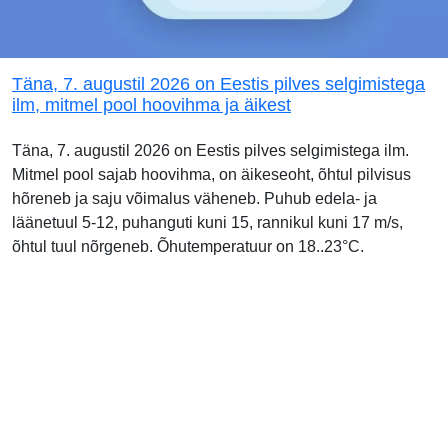
Täna, 7. augustil 2026 on Eestis pilves selgimistega
ilm, mitmel pool hoovihma ja äikest
Täna, 7. augustil 2026 on Eestis pilves selgimistega ilm.
Mitmel pool sajab hoovihma, on äikeseoht, õhtul pilvisus
hõreneb ja saju võimalus väheneb. Puhub edela- ja
läänetuul 5-12, puhanguti kuni 15, rannikul kuni 17 m/s,
õhtul tuul nõrgeneb. Õhutemperatuur on 18..23°C.