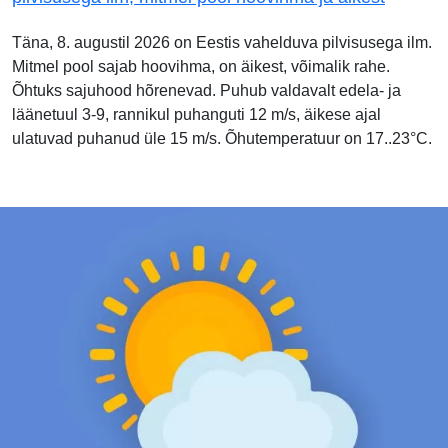
Täna, 8. augustil 2026 on Eestis vahelduva pilvisusega ilm.
Mitmel pool sajab hoovihma, on äikest, võimalik rahe.
Õhtuks sajuhood hõrenevad. Puhub valdavalt edela- ja
läänetuul 3-9, rannikul puhanguti 12 m/s, äikese ajal
ulatuvad puhanud üle 15 m/s. Õhutemperatuur on 17..23°C.