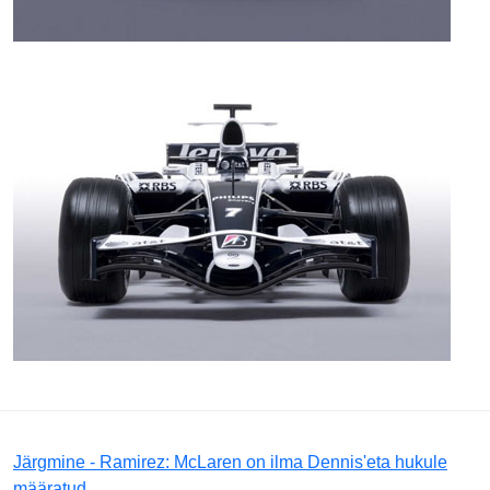
Järgmine - Ramirez: McLaren on ilma Dennis'eta hukule
määratud