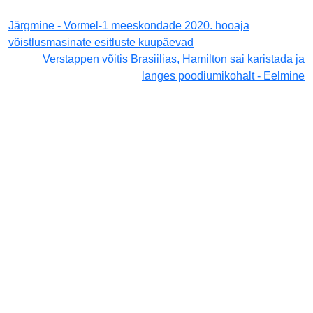
Järgmine - Vormel-1 meeskondade 2020. hooaja
võistlusmasinate esitluste kuupäevad
Verstappen võitis Brasiilias, Hamilton sai karistada ja
langes poodiumikohalt - Eelmine