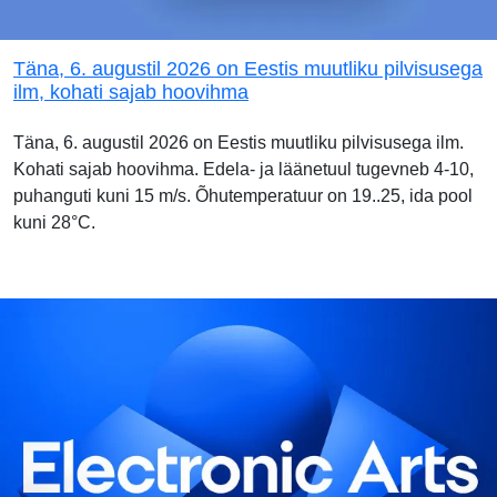
Täna, 6. augustil 2026 on Eestis muutliku pilvisusega
ilm, kohati sajab hoovihma
Täna, 6. augustil 2026 on Eestis muutliku pilvisusega ilm.
Kohati sajab hoovihma. Edela- ja läänetuul tugevneb 4-10,
puhanguti kuni 15 m/s. Õhutemperatuur on 19..25, ida pool
kuni 28°C.