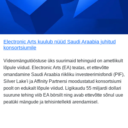
Electronic Arts kuulub nüüd Saudi Araabia juhitud
konsortsiumile
Videomängutööstuse üks suurimaid tehinguid on ametlikult
lõpule viidud. Electronic Arts (EA) teatas, et ettevõtte
omandamine Saudi Araabia riikliku investeerimisfondi (PIF),
Silver Lake'i ja Affinity Partnersi moodustatud konsortsiumi
poolt on edukalt lõpule viidud. Ligikaudu 55 miljardi dollari
suurune tehing viib EA börsilt ning avab ettevõtte sõnul uue
peatüki mängude ja tehisintellekti arendamisel.