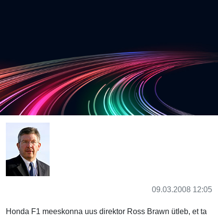
09.03.2008 12:05
Honda F1 meeskonna uus direktor Ross Brawn ütleb, et ta