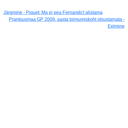
Järgmine - Piquet: Ma ei pea Fernando't alistama
Prantsusmaa GP 2009. aasta toimumiskoht otsustamata -
Eelmine