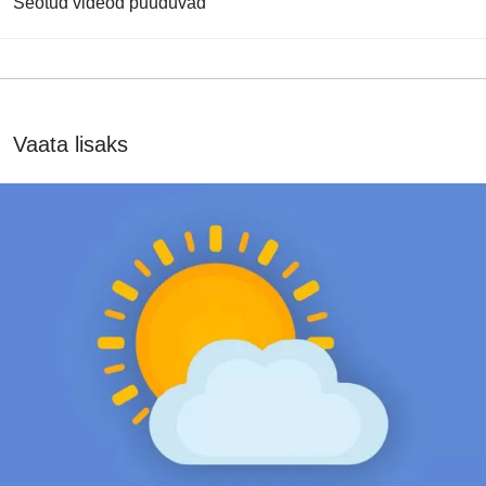
Seotud videod puuduvad
Vaata lisaks