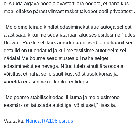
ei suuda algava hooaja avastarti ära oodata, et näha kus
maal ollakse pärast viimast rasket talveperioodi privaattesti.
"Me oleme teinud kindlat edasiminekut uue autoga sellest
ajast saadik kui me seda jaanuari alguses esitlesime," ütles
Brawn. "Praktiliselt kõik aerodünaamilised ja mehaanilised
detailid on uuendatud ja kui me testisime autot eelmisel
nädalal Melbourne seadistustes oli näha selget
edasiminekut eelnevaga. Nüüd tuleb ainult ära oodata
võistlus, et näha selle suutlikust võistlusolukorras ja
võrrelda edasiminekut konkurentidega."
"Me peame stabiilselt edasi liikuma ja meie esimene
eesmärk on täiustada autot igal võistlusel," lisas ta.
Vaata ka:
Honda RA108 esitlus