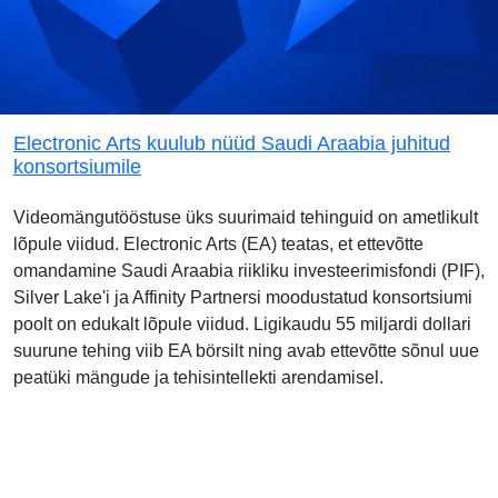
Electronic Arts kuulub nüüd Saudi Araabia juhitud
konsortsiumile
Videomängutööstuse üks suurimaid tehinguid on ametlikult
lõpule viidud. Electronic Arts (EA) teatas, et ettevõtte
omandamine Saudi Araabia riikliku investeerimisfondi (PIF),
Silver Lake'i ja Affinity Partnersi moodustatud konsortsiumi
poolt on edukalt lõpule viidud. Ligikaudu 55 miljardi dollari
suurune tehing viib EA börsilt ning avab ettevõtte sõnul uue
peatüki mängude ja tehisintellekti arendamisel.