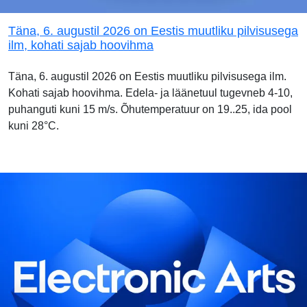
Täna, 6. augustil 2026 on Eestis muutliku pilvisusega
ilm, kohati sajab hoovihma
Täna, 6. augustil 2026 on Eestis muutliku pilvisusega ilm.
Kohati sajab hoovihma. Edela- ja läänetuul tugevneb 4-10,
puhanguti kuni 15 m/s. Õhutemperatuur on 19..25, ida pool
kuni 28°C.