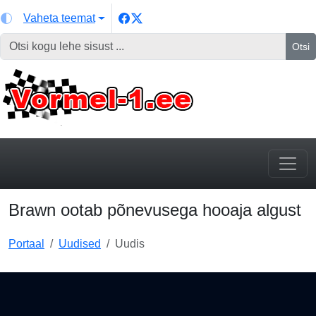
Vaheta teemat
Otsi
Brawn ootab põnevusega hooaja algust
Portaal
Uudised
Uudis