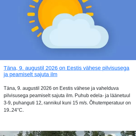
Täna, 9. augustil 2026 on Eestis vähese pilvisusega
ja peamiselt sajuta ilm
Täna, 9. augustil 2026 on Eestis vähese ja vahelduva
pilvisusega peamiselt sajuta ilm. Puhub edela- ja läänetuul
3-9, puhanguti 12, rannikul kuni 15 m/s. Õhutemperatuur on
19..24°C.