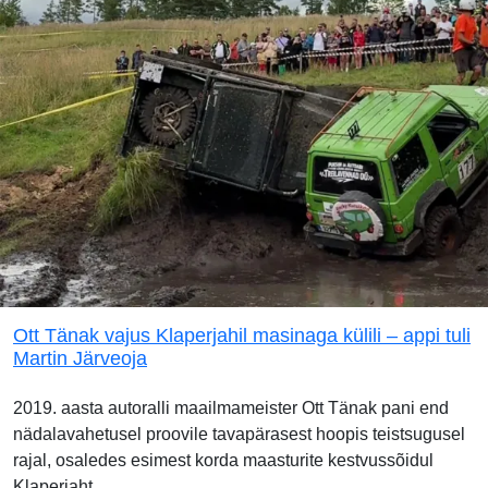
Ott Tänak vajus Klaperjahil masinaga külili – appi tuli
Martin Järveoja
2019. aasta autoralli maailmameister Ott Tänak pani end
nädalavahetusel proovile tavapärasest hoopis teistsugusel
rajal, osaledes esimest korda maasturite kestvussõidul
Klaperjaht.