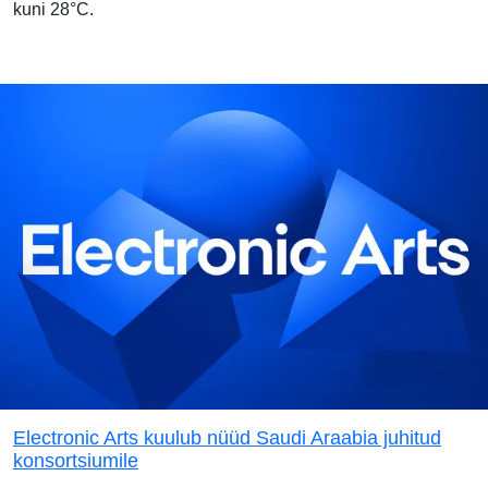
kuni 28°C.
Electronic Arts kuulub nüüd Saudi Araabia juhitud
konsortsiumile