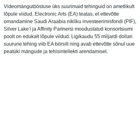
Videomängutööstuse üks suurimaid tehinguid on ametlikult
lõpule viidud. Electronic Arts (EA) teatas, et ettevõtte
omandamine Saudi Araabia riikliku investeerimisfondi (PIF),
Silver Lake'i ja Affinity Partnersi moodustatud konsortsiumi
poolt on edukalt lõpule viidud. Ligikaudu 55 miljardi dollari
suurune tehing viib EA börsilt ning avab ettevõtte sõnul uue
peatüki mängude ja tehisintellekti arendamisel.