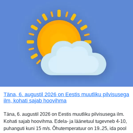
Täna, 6. augustil 2026 on Eestis muutliku pilvisusega
ilm, kohati sajab hoovihma
Täna, 6. augustil 2026 on Eestis muutliku pilvisusega ilm.
Kohati sajab hoovihma. Edela- ja läänetuul tugevneb 4-10,
puhanguti kuni 15 m/s. Õhutemperatuur on 19..25, ida pool