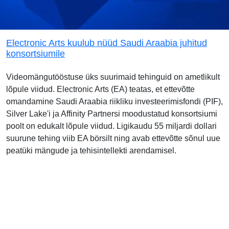
Electronic Arts kuulub nüüd Saudi Araabia juhitud
konsortsiumile
Videomängutööstuse üks suurimaid tehinguid on ametlikult
lõpule viidud. Electronic Arts (EA) teatas, et ettevõtte
omandamine Saudi Araabia riikliku investeerimisfondi (PIF),
Silver Lake'i ja Affinity Partnersi moodustatud konsortsiumi
poolt on edukalt lõpule viidud. Ligikaudu 55 miljardi dollari
suurune tehing viib EA börsilt ning avab ettevõtte sõnul uue
peatüki mängude ja tehisintellekti arendamisel.