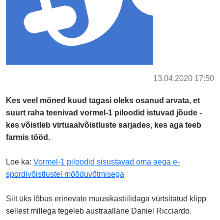
13.04.2020 17:50
Kes veel mõned kuud tagasi oleks osanud arvata, et
suurt raha teenivad vormel-1 piloodid istuvad jõude -
kes võistleb virtuaalvõistluste sarjades, kes aga teeb
farmis tööd.
Loe ka:
Vormel-1 piloodid sisustavad oma aega e-
spordivõistlustel mõõduvõtmisega
Siit üks lõbus erinevate muusikastiilidaga vürtsitatud klipp
sellest millega tegeleb austraallane Daniel Ricciardo.