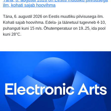
Täna, 6. augustil 2026 on Eestis muutliku pilvisusega
ilm, kohati sajab hoovihma
Täna, 6. augustil 2026 on Eestis muutliku pilvisusega ilm.
Kohati sajab hoovihma. Edela- ja läänetuul tugevneb 4-10,
puhanguti kuni 15 m/s. Õhutemperatuur on 19..25, ida pool
kuni 28°C.