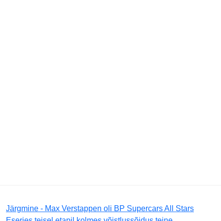
Järgmine - Max Verstappen oli BP Supercars All Stars
Eseries teisel etapil kolmes võistlussõidus teine