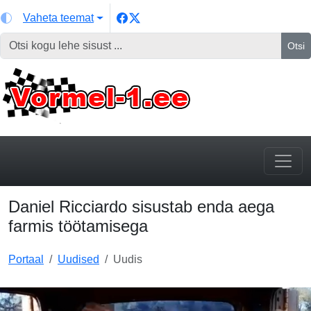
Vaheta teemat
Otsi
Daniel Ricciardo sisustab enda aega
farmis töötamisega
Portaal
Uudised
Uudis