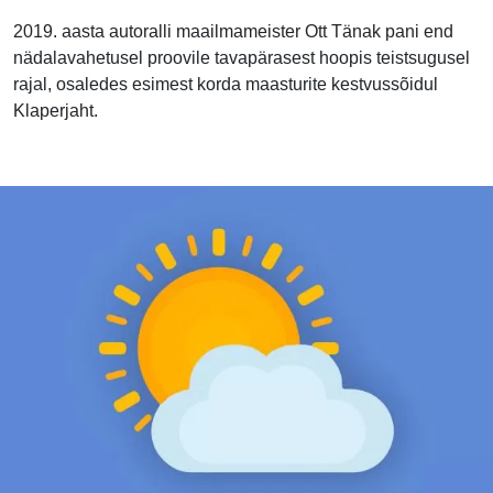
2019. aasta autoralli maailmameister Ott Tänak pani end
nädalavahetusel proovile tavapärasest hoopis teistsugusel
rajal, osaledes esimest korda maasturite kestvussõidul
Klaperjaht.