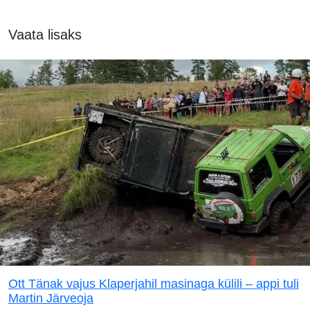
Vaata lisaks
Ott Tänak vajus Klaperjahil masinaga külili – appi tuli
Martin Järveoja