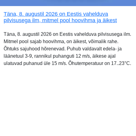
Täna, 8. augustil 2026 on Eestis vahelduva
pilvisusega ilm, mitmel pool hoovihma ja äikest
Täna, 8. augustil 2026 on Eestis vahelduva pilvisusega ilm.
Mitmel pool sajab hoovihma, on äikest, võimalik rahe.
Õhtuks sajuhood hõrenevad. Puhub valdavalt edela- ja
läänetuul 3-9, rannikul puhanguti 12 m/s, äikese ajal
ulatuvad puhanud üle 15 m/s. Õhutemperatuur on 17..23°C.