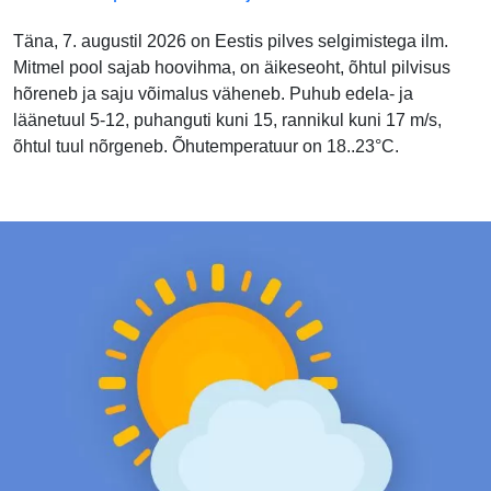
Täna, 7. augustil 2026 on Eestis pilves selgimistega ilm.
Mitmel pool sajab hoovihma, on äikeseoht, õhtul pilvisus
hõreneb ja saju võimalus väheneb. Puhub edela- ja
läänetuul 5-12, puhanguti kuni 15, rannikul kuni 17 m/s,
õhtul tuul nõrgeneb. Õhutemperatuur on 18..23°C.