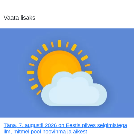
Vaata lisaks
Täna, 7. augustil 2026 on Eestis pilves selgimistega
ilm, mitmel pool hoovihma ja äikest