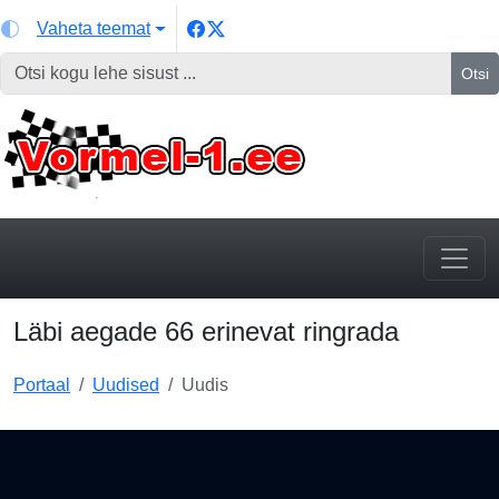
Vaheta teemat
Otsi
Läbi aegade 66 erinevat ringrada
Portaal
Uudised
Uudis