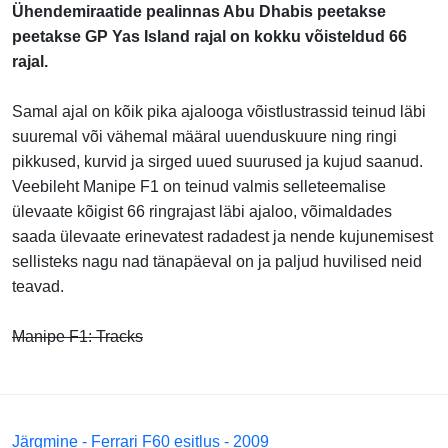
Ühendemiraatide pealinnas Abu Dhabis peetakse
peetakse GP Yas Island rajal on kokku võisteldud 66
rajal.
Samal ajal on kõik pika ajalooga võistlustrassid teinud läbi
suuremal või vähemal määral uuenduskuure ning ringi
pikkused, kurvid ja sirged uued suurused ja kujud saanud.
Veebileht Manipe F1 on teinud valmis selleteemalise
ülevaate kõigist 66 ringrajast läbi ajaloo, võimaldades
saada ülevaate erinevatest radadest ja nende kujunemisest
sellisteks nagu nad tänapäeval on ja paljud huvilised neid
teavad.
Manipe F1: Tracks
Järgmine - Ferrari F60 esitlus - 2009