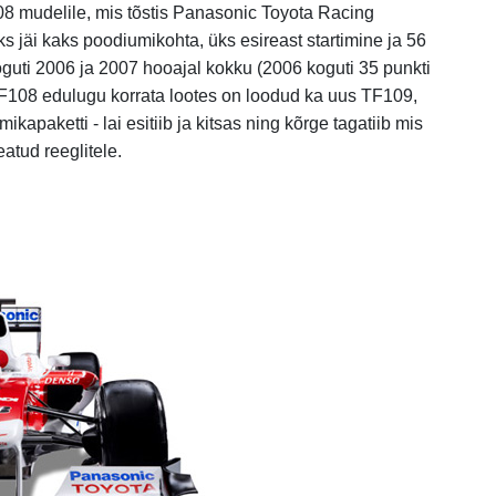
8 mudelile, mis tõstis Panasonic Toyota Racing
s jäi kaks poodiumikohta, üks esireast startimine ja 56
oguti 2006 ja 2007 hooajal kokku (2006 koguti 35 punkti
 TF108 edulugu korrata lootes on loodud ka uus TF109,
apaketti - lai esitiib ja kitsas ning kõrge tagatiib mis
atud reeglitele.