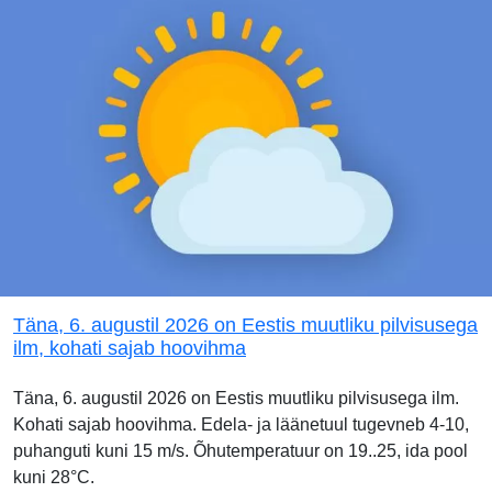
Täna, 6. augustil 2026 on Eestis muutliku pilvisusega
ilm, kohati sajab hoovihma
Täna, 6. augustil 2026 on Eestis muutliku pilvisusega ilm.
Kohati sajab hoovihma. Edela- ja läänetuul tugevneb 4-10,
puhanguti kuni 15 m/s. Õhutemperatuur on 19..25, ida pool
kuni 28°C.