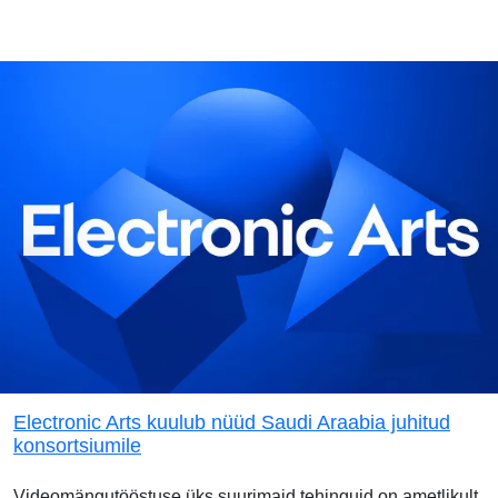
Electronic Arts kuulub nüüd Saudi Araabia juhitud
konsortsiumile
Videomängutööstuse üks suurimaid tehinguid on ametlikult