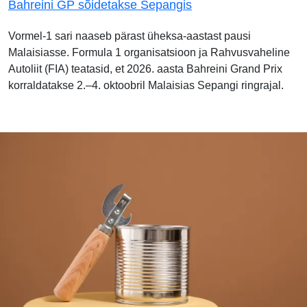
Bahreini GP sõidetakse Sepangis
Vormel-1 sari naaseb pärast üheksa-aastast pausi
Malaisiasse. Formula 1 organisatsioon ja Rahvusvaheline
Autoliit (FIA) teatasid, et 2026. aasta Bahreini Grand Prix
korraldatakse 2.–4. oktoobril Malaisias Sepangi ringrajal.