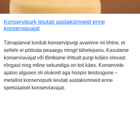
Konservipurk leiutati aastakümneid enne
konserviavajat
Tänapäeval tundub konservipurgi avamine nii lihtne, et
sellele ei pöörata peaaegu mingit tähelepanu. Kasutame
konserviavajat või tõmbame lihtsalt purgi küljes olevast
rõngast ning mõne sekundiga on toit käes. Konservide
ajaloo alguses oli olukord aga hoopis teistsugune –
metallist konservipurk leiutati aastakümneid enne
spetsiaalset konserviavajat.