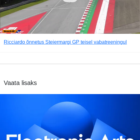
Ricciardo õnnetus Steiermargi GP teisel vabatreeningul
Vaata lisaks