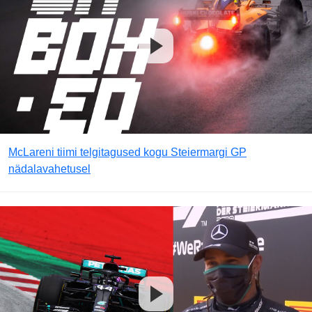
McLareni tiimi telgitagused kogu Steiermargi GP
nädalavahetusel