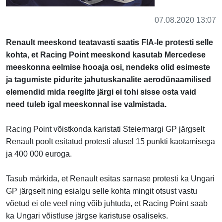
07.08.2020 13:07
Renault meeskond teatavasti saatis FIA-le protesti selle
kohta, et Racing Point meeskond kasutab Mercedese
meeskonna eelmise hooaja osi, nendeks olid esimeste
ja tagumiste pidurite jahutuskanalite aerodünaamilised
elemendid mida reeglite järgi ei tohi sisse osta vaid
need tuleb igal meeskonnal ise valmistada.
Racing Point võistkonda karistati Steiermargi GP järgselt
Renault poolt esitatud protesti alusel 15 punkti kaotamisega
ja 400 000 euroga.
Tasub märkida, et Renault esitas sarnase protesti ka Ungari
GP järgselt ning esialgu selle kohta mingit otsust vastu
võetud ei ole veel ning võib juhtuda, et Racing Point saab
ka Ungari võistluse järgse karistuse osaliseks.