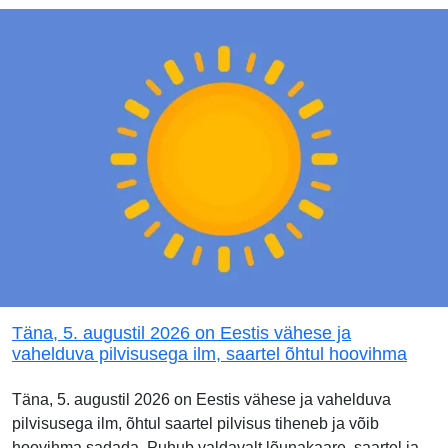
Täna, 5. augustil 2026 on Eestis vähese ja
vahelduva pilvisusega ilm, saartel õhtul hoovihma
Täna, 5. augustil 2026 on Eestis vähese ja vahelduva
pilvisusega ilm, õhtul saartel pilvisus tiheneb ja võib
hoovihma sadada. Puhub valdavalt lõunakaare, saartel ja