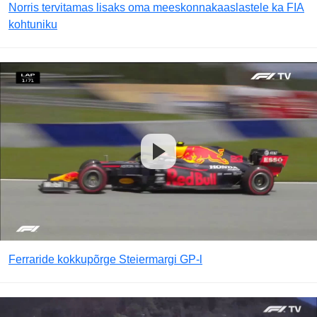
Norris tervitamas lisaks oma meeskonnakaaslastele ka FIA
kohtuniku
Ferraride kokkupõrge Steiermargi GP-l