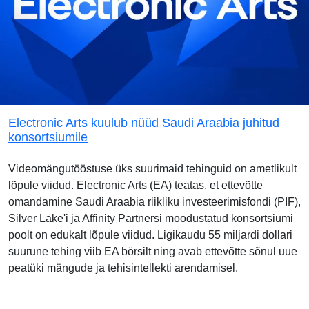
Electronic Arts kuulub nüüd Saudi Araabia juhitud
konsortsiumile
Videomängutööstuse üks suurimaid tehinguid on ametlikult
lõpule viidud. Electronic Arts (EA) teatas, et ettevõtte
omandamine Saudi Araabia riikliku investeerimisfondi (PIF),
Silver Lake'i ja Affinity Partnersi moodustatud konsortsiumi
poolt on edukalt lõpule viidud. Ligikaudu 55 miljardi dollari
suurune tehing viib EA börsilt ning avab ettevõtte sõnul uue
peatüki mängude ja tehisintellekti arendamisel.