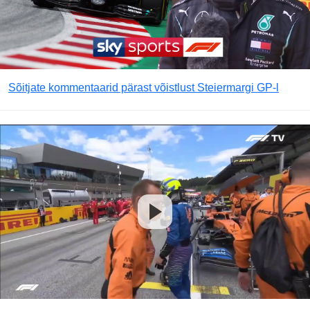
Sõitjate kommentaarid pärast võistlust Steiermargi GP-l