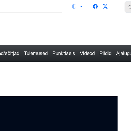
/sõitjad
Tulemused
Punktiseis
Videod
Pildid
Ajalu