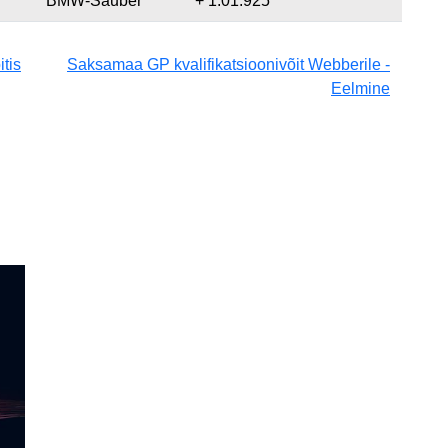
BMW-Sauber
+ 1:01.925
tis
Saksamaa GP kvalifikatsioonivõit Webberile -
Eelmine