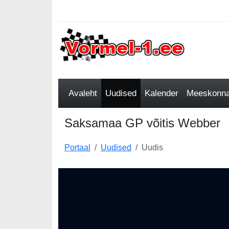
Avaleht
Uudised
Kalender
Meeskonnad
Saksamaa GP võitis Webber
Portaal
Uudised
Uudis