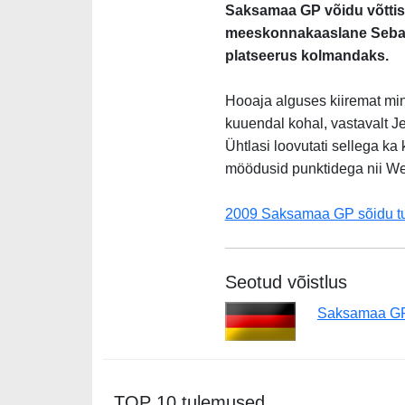
Saksamaa GP võidu võttis 
meeskonnakaaslane Sebastia
platseerus kolmandaks.
Hooaja alguses kiiremat min
kuuendal kohal, vastavalt J
Ühtlasi loovutati sellega ka
möödusid punktidega nii Web
2009 Saksamaa GP sõidu t
Seotud võistlus
Saksamaa G
TOP 10 tulemused