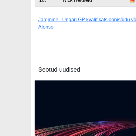
10.
Nick Heidfeld
Järgmine - Ungari GP kvalifikatsioonisõidu või
Alonso
Seotud uudised