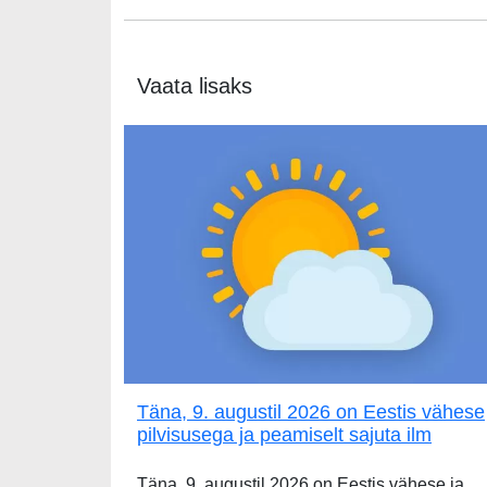
Vaata lisaks
Täna, 9. augustil 2026 on Eestis vähese
pilvisusega ja peamiselt sajuta ilm
Täna, 9. augustil 2026 on Eestis vähese ja