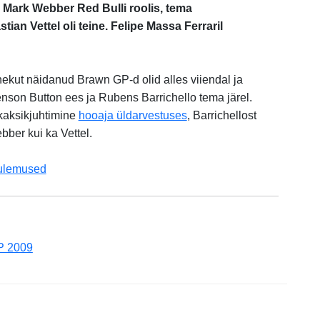
Mark Webber Red Bulli roolis, tema
n Vettel oli teine. Felipe Massa Ferraril
ekut näidanud Brawn GP-d olid alles viiendal ja
enson Button ees ja Rubens Barrichello tema järel.
 kaksikjuhtimine
hooaja üldarvestuses
, Barrichellost
ber kui ka Vettel.
ulemused
P 2009