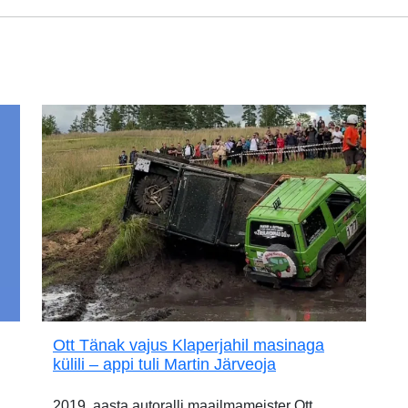
Ott Tänak vajus Klaperjahil masinaga
külili – appi tuli Martin Järveoja
2019. aasta autoralli maailmameister Ott