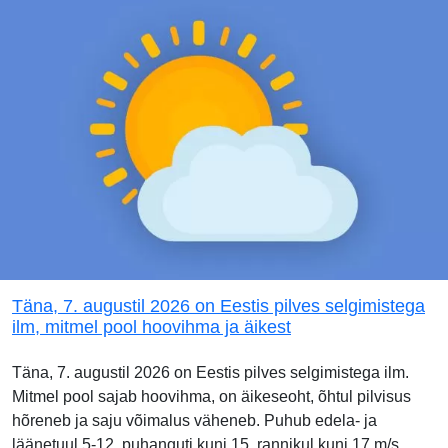
Täna, 7. augustil 2026 on Eestis pilves selgimistega
ilm, mitmel pool hoovihma ja äikest
Täna, 7. augustil 2026 on Eestis pilves selgimistega ilm.
Mitmel pool sajab hoovihma, on äikeseoht, õhtul pilvisus
hõreneb ja saju võimalus väheneb. Puhub edela- ja
läänetuul 5-12, puhanguti kuni 15, rannikul kuni 17 m/s,