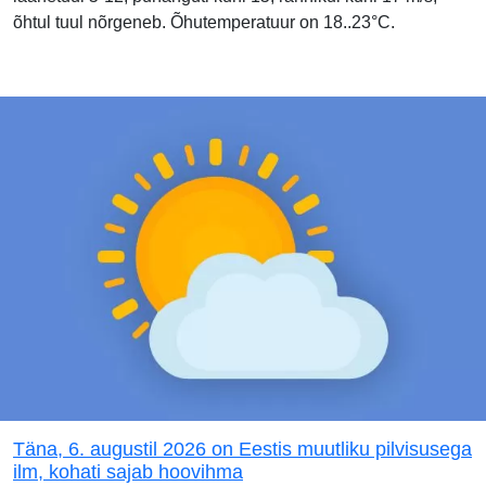
õhtul tuul nõrgeneb. Õhutemperatuur on 18..23°C.
Täna, 6. augustil 2026 on Eestis muutliku pilvisusega
ilm, kohati sajab hoovihma