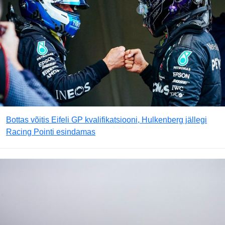
Bottas võitis Eifeli GP kvalifikatsiooni, Hulkenberg jällegi
Racing Pointi esindamas