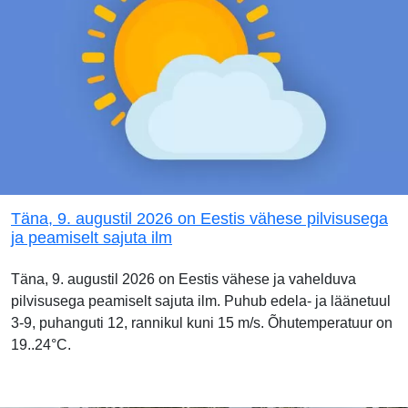
Täna, 9. augustil 2026 on Eestis vähese pilvisusega
ja peamiselt sajuta ilm
Täna, 9. augustil 2026 on Eestis vähese ja vahelduva
pilvisusega peamiselt sajuta ilm. Puhub edela- ja läänetuul
3-9, puhanguti 12, rannikul kuni 15 m/s. Õhutemperatuur on
19..24°C.