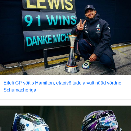
Eifeli GP võitis Hamilton, etapivõitude arvult nüüd võrdne
Schumacheriga