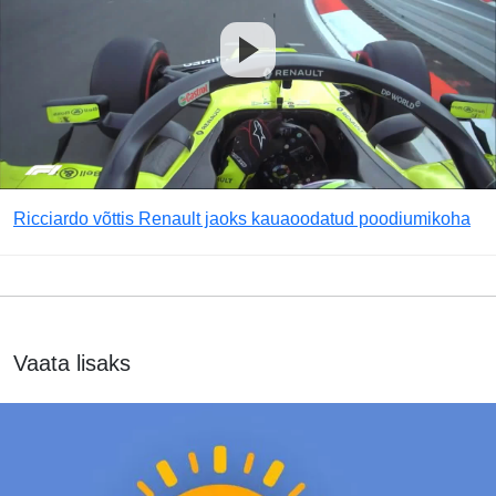
Ricciardo võttis Renault jaoks kauaoodatud poodiumikoha
Vaata lisaks