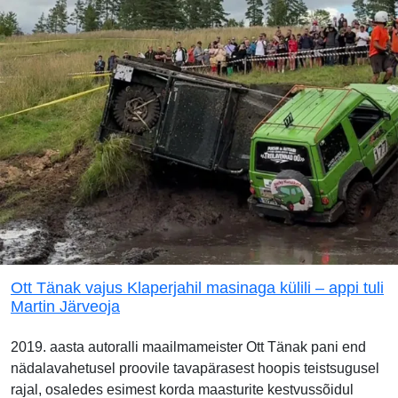
Ott Tänak vajus Klaperjahil masinaga külili – appi tuli
Martin Järveoja
2019. aasta autoralli maailmameister Ott Tänak pani end
nädalavahetusel proovile tavapärasest hoopis teistsugusel
rajal, osaledes esimest korda maasturite kestvussõidul