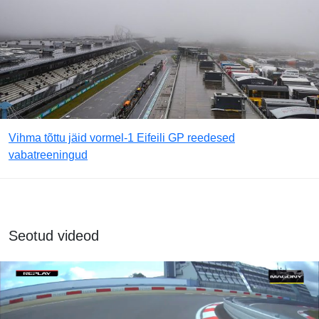
Vihma tõttu jäid vormel-1 Eifeili GP reedesed
vabatreeningud
Seotud videod