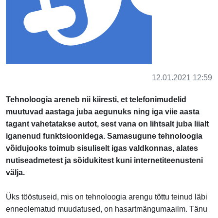
12.01.2021 12:59
Tehnoloogia areneb nii kiiresti, et telefonimudelid
muutuvad aastaga juba aegunuks ning iga viie aasta
tagant vahetatakse autot, sest vana on lihtsalt juba liialt
iganenud funktsioonidega. Samasugune tehnoloogia
võidujooks toimub sisuliselt igas valdkonnas, alates
nutiseadmetest ja sõidukitest kuni internetiteenusteni
välja.
Üks tööstuseid, mis on tehnoloogia arengu tõttu teinud läbi
enneolematud muudatused, on hasartmängumaailm. Tänu