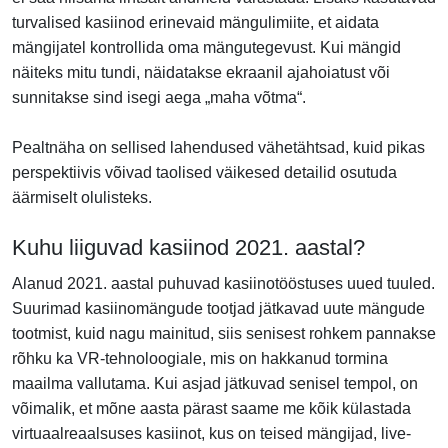
turvalised kasiinod erinevaid mängulimiite, et aidata
mängijatel kontrollida oma mängutegevust. Kui mängid
näiteks mitu tundi, näidatakse ekraanil ajahoiatust või
sunnitakse sind isegi aega „maha võtma“.
Pealtnäha on sellised lahendused vähetähtsad, kuid pikas
perspektiivis võivad taolised väikesed detailid osutuda
äärmiselt olulisteks.
Kuhu liiguvad kasiinod 2021. aastal?
Alanud 2021. aastal puhuvad kasiinotööstuses uued tuuled.
Suurimad kasiinomängude tootjad jätkavad uute mängude
tootmist, kuid nagu mainitud, siis senisest rohkem pannakse
rõhku ka VR-tehnoloogiale, mis on hakkanud tormina
maailma vallutama. Kui asjad jätkuvad senisel tempol, on
võimalik, et mõne aasta pärast saame me kõik külastada
virtuaalreaalsuses kasiinot, kus on teised mängijad, live-