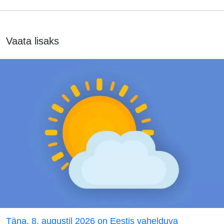
Vaata lisaks
Täna, 8. augustil 2026 on Eestis vahelduva