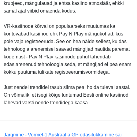
krupjeed, mängulauad ja ehtsa kasiino atmosfäär, ehkki
samal ajal viibid omaenda kodus.
VR-kasiinode kõrval on populaarseks muutumas ka
kontovabad kasiinod ehk Pay N Play mängukohad, kus
pole vaja registreeruda. See on hea näide sellest, kuidas
tehnoloogia arenemisel saavad mängijad nautida paremat
kogemust - Pay N Play kasiinode puhul tähendab
edasiarenenud tehnoloogia seda, et mängijad ei pea enam
kokku puutuma tülikate registreerumisvormidega.
Just nendel trendidel tasub silma peal hoida tuleval aastal.
On võimalik, et isegi kõige tuntumad Eesti online kasiinod
lähevad varsti nende trendidega kaasa.
Järgmine - Vormel-1 Austraalia GP edasilükkamine sai