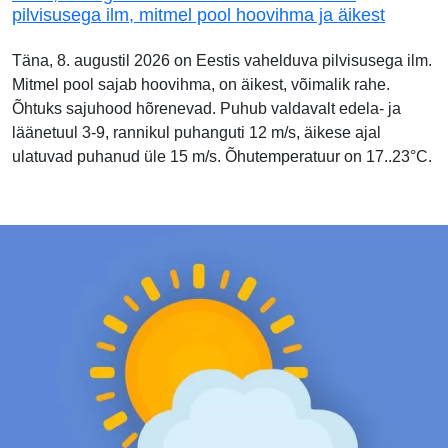
pilvisusega ilm, mitmel pool hoovihma ja äikest
Täna, 8. augustil 2026 on Eestis vahelduva pilvisusega ilm.
Mitmel pool sajab hoovihma, on äikest, võimalik rahe.
Õhtuks sajuhood hõrenevad. Puhub valdavalt edela- ja
läänetuul 3-9, rannikul puhanguti 12 m/s, äikese ajal
ulatuvad puhanud üle 15 m/s. Õhutemperatuur on 17..23°C.