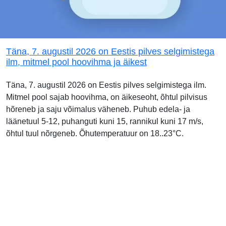
Täna, 7. augustil 2026 on Eestis pilves selgimistega
ilm, mitmel pool hoovihma ja äikest
Täna, 7. augustil 2026 on Eestis pilves selgimistega ilm.
Mitmel pool sajab hoovihma, on äikeseoht, õhtul pilvisus
hõreneb ja saju võimalus väheneb. Puhub edela- ja
läänetuul 5-12, puhanguti kuni 15, rannikul kuni 17 m/s,
õhtul tuul nõrgeneb. Õhutemperatuur on 18..23°C.