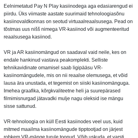
Eelnimetatud Pay N Play kasiinodega aga edasiarengud ei
piirdu. Üks viimaste aastate suurimaid tehnoloogiasõnu
kasiinovaldkonnas on seotud virtuaalreaalsusega. Pead on
tõstmas uus nišš nimega VR-kasiinod või augmenteeritud
reaalsusega kasiinod.
VR ja AR kasiinomängud on saadaval vaid neile, kes on
endale hankinud vastava peakomplekti. Selliste
tehnikavidinate omamisel saab ligipääsu VR-
kasiinomängudele, mis on nii reaalse olemusega, et võid
lausa ära unustada, et tegemist on siiski kasiinomänguga.
Imehea graafika, kõrgkvaliteetne heli ja suurepärased
filmimisnurgad jätavadki mulje nagu oleksid ise mängu
sisse sattunud.
VR-tehnoloogia on küll Eesti kasiinodes veel uus, kuid
mitmed maailma kasiinomängude tipptootjad on järjest
rohkem VR-mänge turule toonud. Võib uskuda, et varsti