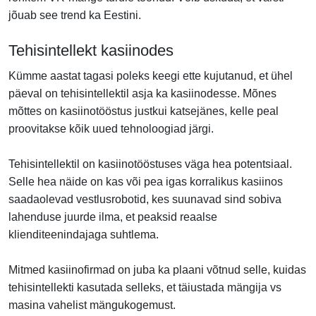
jõuab see trend ka Eestini.
Tehisintellekt kasiinodes
Kümme aastat tagasi poleks keegi ette kujutanud, et ühel
päeval on tehisintellektil asja ka kasiinodesse. Mõnes
mõttes on kasiinotööstus justkui katsejänes, kelle peal
proovitakse kõik uued tehnoloogiad järgi.
Tehisintellektil on kasiinotööstuses väga hea potentsiaal.
Selle hea näide on kas või pea igas korralikus kasiinos
saadaolevad vestlusrobotid, kes suunavad sind sobiva
lahenduse juurde ilma, et peaksid reaalse
klienditeenindajaga suhtlema.
Mitmed kasiinofirmad on juba ka plaani võtnud selle, kuidas
tehisintellekti kasutada selleks, et täiustada mängija vs
masina vahelist mängukogemust.