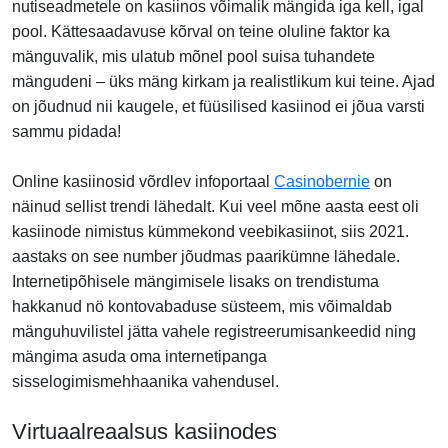
nutiseadmetele on kasiinos võimalik mängida iga kell, igal
pool. Kättesaadavuse kõrval on teine oluline faktor ka
mänguvalik, mis ulatub mõnel pool suisa tuhandete
mängudeni – üks mäng kirkam ja realistlikum kui teine. Ajad
on jõudnud nii kaugele, et füüsilised kasiinod ei jõua varsti
sammu pidada!
Online kasiinosid võrdlev infoportaal
Casinobernie
on
näinud sellist trendi lähedalt. Kui veel mõne aasta eest oli
kasiinode nimistus kümmekond veebikasiinot, siis 2021.
aastaks on see number jõudmas paarikümne lähedale.
Internetipõhisele mängimisele lisaks on trendistuma
hakkanud nö kontovabaduse süsteem, mis võimaldab
mänguhuvilistel jätta vahele registreerumisankeedid ning
mängima asuda oma internetipanga
sisselogimismehhaanika vahendusel.
Virtuaalreaalsus kasiinodes