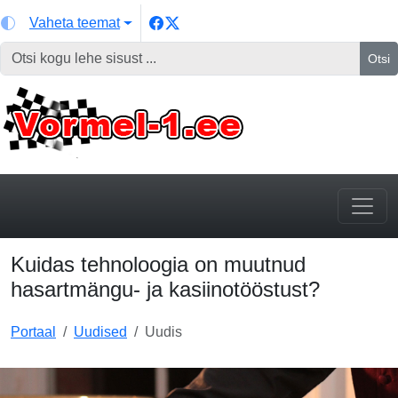
Vaheta teemat
Otsi
Kuidas tehnoloogia on muutnud
hasartmängu- ja kasiinotööstust?
Portaal
Uudised
Uudis