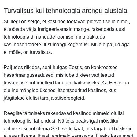
Turvalisus kui tehnoloogia arengu alustala
Siililegi on selge, et kasiinod töötavad pidevalt selle nimel,
et töötada välja intrigeerivamaid mänge, rakendada uusi
tehnoloogiaid mängude loomisel ning pakkuda
kasiinosõpradele uusi mängukogemusi. Millele paljud aga
ei mõtle, on turvalisus.
Paljudes riikides, seal hulgas Eestis, on konkreetsed
hasartmänguseadused, mis juba dikteerivad teatud
turvalisuse põhimõtteid tarbijate kaitsmiseks. Ka Eestis on
oluline mängida üksnes litsentseeritud kasiinos, kus
järgitakse olulisi tarbijakaitsereegleid.
Reeglite täitmiseks rakendavad kasiinod mitmeid olulisi
tehnoloogilisi lahendusi. Näiteks peaks igal mõistlikul
online kasiinol olema SSL-sertifikaat, mis tagab, et häkkerid
ei saa niisama lihtsalt andmeid varastada. Lisaks kasutavad