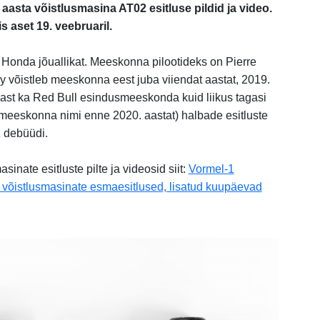
aasta võistlusmasina AT02 esitluse pildid ja video.
is aset 19. veebruaril.
Honda jõuallikat. Meeskonna pilootideks on Pierre
y võistleb meeskonna eest juba viiendat aastat, 2019.
jast ka Red Bull esindusmeeskonda kuid liikus tagasi
meeskonna nimi enne 2020. aastat) halbade esitluste
 debüüdi.
nate esitluste pilte ja videosid siit:
Vormel-1
õistlusmasinate esmaesitlused, lisatud kuupäevad