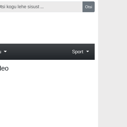
Otsi
gu
Sport
deo