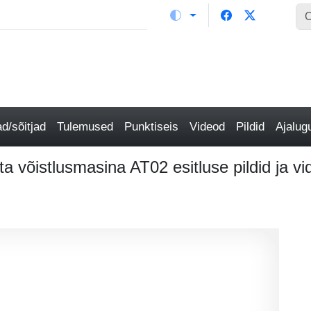
/sõitjad
Tulemused
Punktiseis
Videod
Pildid
Ajalu
a võistlusmasina AT02 esitluse pildid ja vi