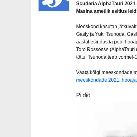
Scuderia AlphaTauri 2021. 
Masina ametlik esitlus leid
Meeskond kasutab jätkuvalt 
Gasly ja Yuki Tsunoda. Gasl
aastal esindas ta pool hooa
Toro Rossosse (AlphaTauri 
tõttu.
Tsunoda
teeb vormel-1
Vaata kõigi meeskondade masi
meeskondade 2021. hooaja v
Pildid