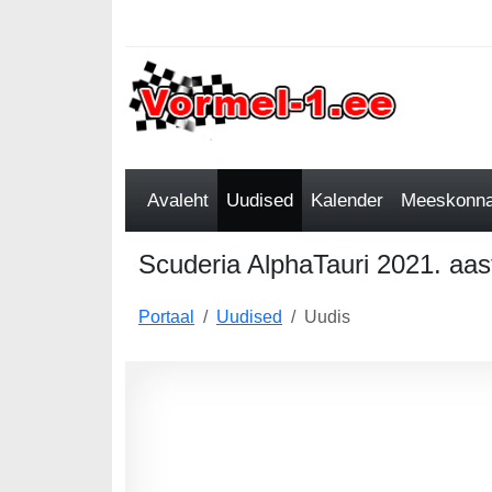
Avaleht
Uudised
Kalender
Meeskonnad
Scuderia AlphaTauri 2021. aast
Portaal
Uudised
Uudis