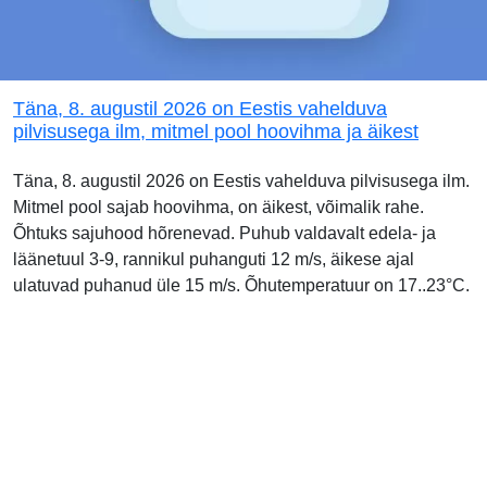
Täna, 8. augustil 2026 on Eestis vahelduva
pilvisusega ilm, mitmel pool hoovihma ja äikest
Täna, 8. augustil 2026 on Eestis vahelduva pilvisusega ilm.
Mitmel pool sajab hoovihma, on äikest, võimalik rahe.
Õhtuks sajuhood hõrenevad. Puhub valdavalt edela- ja
läänetuul 3-9, rannikul puhanguti 12 m/s, äikese ajal
ulatuvad puhanud üle 15 m/s. Õhutemperatuur on 17..23°C.