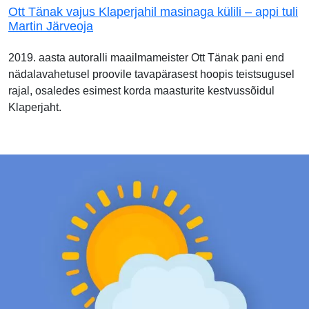
Ott Tänak vajus Klaperjahil masinaga külili – appi tuli
Martin Järveoja
2019. aasta autoralli maailmameister Ott Tänak pani end
nädalavahetusel proovile tavapärasest hoopis teistsugusel
rajal, osaledes esimest korda maasturite kestvussõidul
Klaperjaht.