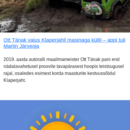
Ott Tänak vajus Klaperjahil masinaga külili – appi tuli
Martin Järveoja
2019. aasta autoralli maailmameister Ott Tänak pani end
nädalavahetusel proovile tavapärasest hoopis teistsugusel
rajal, osaledes esimest korda maasturite kestvussõidul
Klaperjaht.