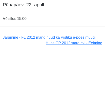
Pühapäev, 22. aprill
Võistlus 15:00
Järgmine - F1 2012 mäng nüüd ka Pistiku e-poes müügil
Hiina GP 2012 stardirivi - Eelmine