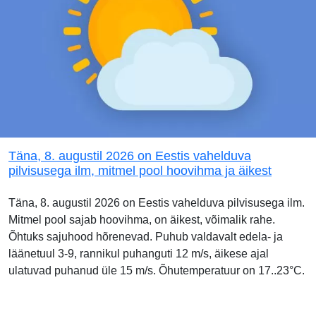
Täna, 8. augustil 2026 on Eestis vahelduva
pilvisusega ilm, mitmel pool hoovihma ja äikest
Täna, 8. augustil 2026 on Eestis vahelduva pilvisusega ilm.
Mitmel pool sajab hoovihma, on äikest, võimalik rahe.
Õhtuks sajuhood hõrenevad. Puhub valdavalt edela- ja
läänetuul 3-9, rannikul puhanguti 12 m/s, äikese ajal
ulatuvad puhanud üle 15 m/s. Õhutemperatuur on 17..23°C.