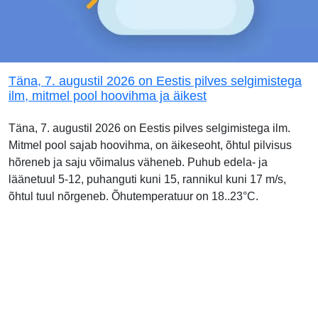
Täna, 7. augustil 2026 on Eestis pilves selgimistega
ilm, mitmel pool hoovihma ja äikest
Täna, 7. augustil 2026 on Eestis pilves selgimistega ilm.
Mitmel pool sajab hoovihma, on äikeseoht, õhtul pilvisus
hõreneb ja saju võimalus väheneb. Puhub edela- ja
läänetuul 5-12, puhanguti kuni 15, rannikul kuni 17 m/s,
õhtul tuul nõrgeneb. Õhutemperatuur on 18..23°C.