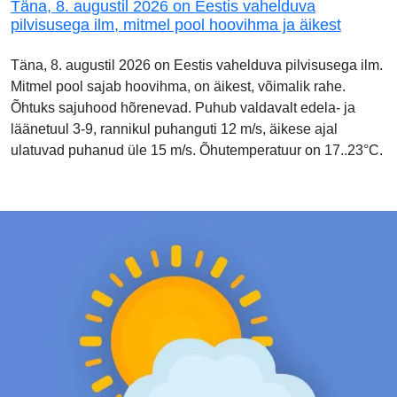
Täna, 8. augustil 2026 on Eestis vahelduva
pilvisusega ilm, mitmel pool hoovihma ja äikest
Täna, 8. augustil 2026 on Eestis vahelduva pilvisusega ilm.
Mitmel pool sajab hoovihma, on äikest, võimalik rahe.
Õhtuks sajuhood hõrenevad. Puhub valdavalt edela- ja
läänetuul 3-9, rannikul puhanguti 12 m/s, äikese ajal
ulatuvad puhanud üle 15 m/s. Õhutemperatuur on 17..23°C.