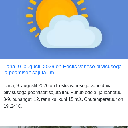
Täna, 9. augustil 2026 on Eestis vähese pilvisusega
ja peamiselt sajuta ilm
Täna, 9. augustil 2026 on Eestis vähese ja vahelduva
pilvisusega peamiselt sajuta ilm. Puhub edela- ja läänetuul
3-9, puhanguti 12, rannikul kuni 15 m/s. Õhutemperatuur on
19..24°C.