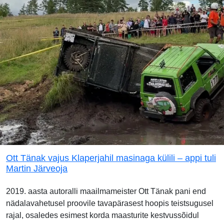
Ott Tänak vajus Klaperjahil masinaga külili – appi tuli
Martin Järveoja
2019. aasta autoralli maailmameister Ott Tänak pani end
nädalavahetusel proovile tavapärasest hoopis teistsugusel
rajal, osaledes esimest korda maasturite kestvussõidul