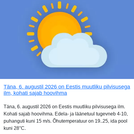
Täna, 6. augustil 2026 on Eestis muutliku pilvisusega
ilm, kohati sajab hoovihma
Täna, 6. augustil 2026 on Eestis muutliku pilvisusega ilm.
Kohati sajab hoovihma. Edela- ja läänetuul tugevneb 4-10,
puhanguti kuni 15 m/s. Õhutemperatuur on 19..25, ida pool
kuni 28°C.