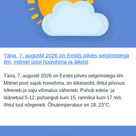
Täna, 7. augustil 2026 on Eestis pilves selgimistega
ilm, mitmel pool hoovihma ja äikest
Täna, 7. augustil 2026 on Eestis pilves selgimistega ilm.
Mitmel pool sajab hoovihma, on äikeseoht, õhtul pilvisus
hõreneb ja saju võimalus väheneb. Puhub edela- ja
läänetuul 5-12, puhanguti kuni 15, rannikul kuni 17 m/s,
õhtul tuul nõrgeneb. Õhutemperatuur on 18..23°C.