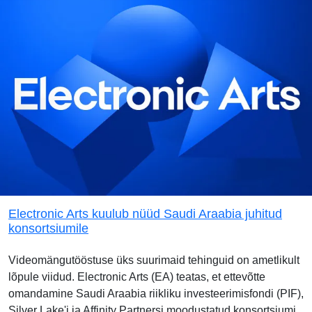
Electronic Arts kuulub nüüd Saudi Araabia juhitud
konsortsiumile
Videomängutööstuse üks suurimaid tehinguid on ametlikult
lõpule viidud. Electronic Arts (EA) teatas, et ettevõtte
omandamine Saudi Araabia riikliku investeerimisfondi (PIF),
Silver Lake'i ja Affinity Partnersi moodustatud konsortsiumi