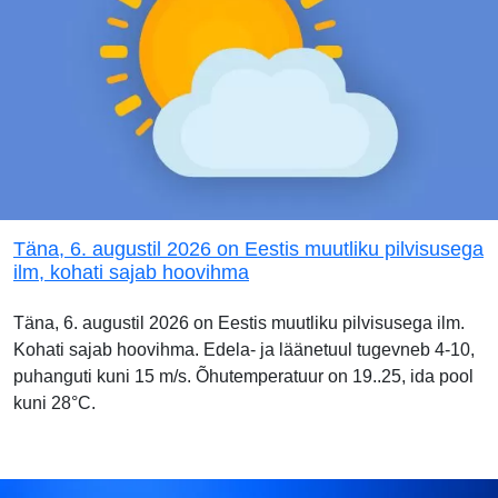
Täna, 6. augustil 2026 on Eestis muutliku pilvisusega
ilm, kohati sajab hoovihma
Täna, 6. augustil 2026 on Eestis muutliku pilvisusega ilm.
Kohati sajab hoovihma. Edela- ja läänetuul tugevneb 4-10,
puhanguti kuni 15 m/s. Õhutemperatuur on 19..25, ida pool
kuni 28°C.