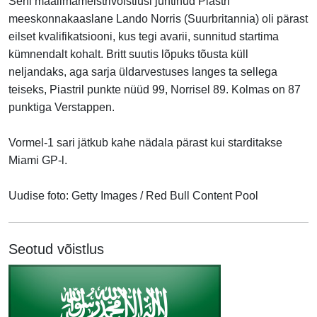
Seni maailmameistrivõistlusi juhtinud Piastri
meeskonnakaaslane Lando Norris (Suurbritannia) oli pärast
eilset kvalifikatsiooni, kus tegi avarii, sunnitud startima
kümnendalt kohalt. Britt suutis lõpuks tõusta küll
neljandaks, aga sarja üldarvestuses langes ta sellega
teiseks, Piastril punkte nüüd 99, Norrisel
89
. Kolmas on
87
punktiga
Verstappen.
Vormel-1 sari jätkub kahe nädala pärast kui starditakse
Miami GP-l.
Uudise foto: Getty Images / Red Bull Content Pool
Seotud võistlus