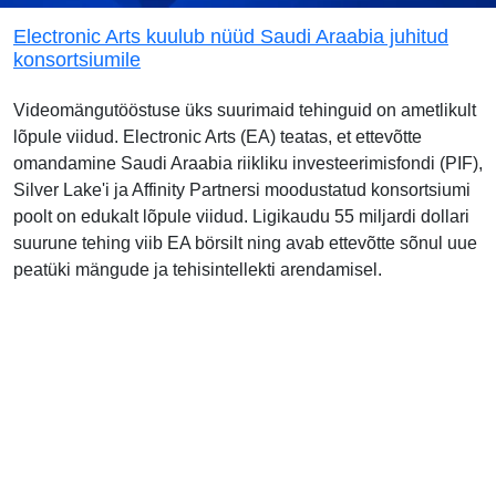
Electronic Arts kuulub nüüd Saudi Araabia juhitud
konsortsiumile
Videomängutööstuse üks suurimaid tehinguid on ametlikult
lõpule viidud. Electronic Arts (EA) teatas, et ettevõtte
omandamine Saudi Araabia riikliku investeerimisfondi (PIF),
Silver Lake'i ja Affinity Partnersi moodustatud konsortsiumi
poolt on edukalt lõpule viidud. Ligikaudu 55 miljardi dollari
suurune tehing viib EA börsilt ning avab ettevõtte sõnul uue
peatüki mängude ja tehisintellekti arendamisel.