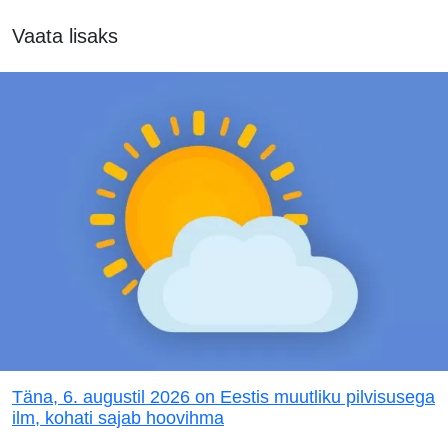
Vaata lisaks
Täna, 6. augustil 2026 on Eestis muutliku pilvisusega
ilm, kohati sajab hoovihma