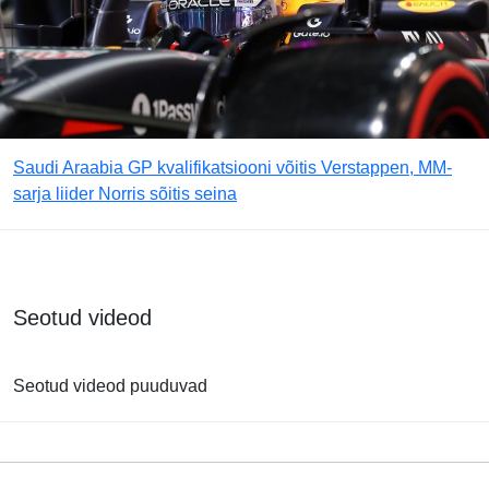
Saudi Araabia GP kvalifikatsiooni võitis Verstappen, MM-
sarja liider Norris sõitis seina
Seotud videod
Seotud videod puuduvad