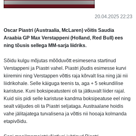
20.04.2025 22:23
Oscar Piastri (Austraalia, McLaren) võitis Saudia
Araabia GP Max Verstappeni (Holland, Red Bull) ees
ning tõusis sellega MM-sarja liidriks.
Sõidu kulgu mõjutas mõõduvõtt esimesena startinud
Verstappeni ja Piastri vahel. Piastri jõudis esimesse kurvi
kiiremini ning Verstappen võttis raja kõrvalt lisa ning jäi nii
liidrikohale. Selle käiguga teenis
ta
, aga + 5 sekundilise
karistuse. Kuni boksipeatusteni oli ta jätkuvalt liider rajal.
Kuid siis pidi selle karistuse kandma boksipeatuse eel ning
sealt väljudes oli ta Piastri seljataga. Austraalane hoidis
vahe jälitajatega turvalisena ja võttis nii hooaja kolmanda
etapivõidu.