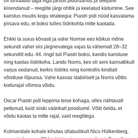
oli turvaauto taga liiga järsult pidurdanud ja seejärel
kiirendanud – reeglite järgi ohtlik ja keelatud käitumine. See
karistus muutis kogu strateegia: Piastri pidi nüüd kasvatama
piisava edu, et boksi tulles liidrikohta mitte kaotada.
Ehkki ta surus kõvasti ja vahe Norrise ees kõikus mõne
sekundi vahel siis järgnevatega vajas ta vähemalt 28–32
sekundilt edu. 44. ringil tuli Piastri boksi, kandis karistuse
ning kaotas liidrikoha. Lando Norris, kes oli seni kannatlikult
varjus oodanud, kerkis liidriks ning kontrollis kindlalt
võistluse lõpuosa. Vahe kasvas stabiilselt ja Norris võttis
kodurajal võimsa võidu.
Oscar Piastri pidi leppima teise kohaga, olles nähtavalt
pettunud, kuid siiski väärikalt poodiumil. Võib öelda, et
võidu kaotas ta mitte rajal, vaid reeglitega.
Kolmandale kohale kihutas üllatuslikult Nico Hülkenberg,