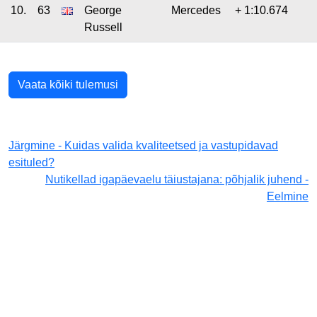
10.
63
George
Mercedes
+ 1:10.674
Russell
Vaata kõiki tulemusi
Järgmine - Kuidas valida kvaliteetsed ja vastupidavad
esituled?
Nutikellad igapäevaelu täiustajana: põhjalik juhend -
Eelmine