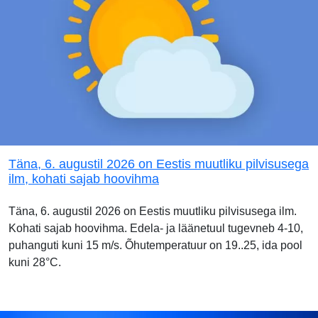
Täna, 6. augustil 2026 on Eestis muutliku pilvisusega
ilm, kohati sajab hoovihma
Täna, 6. augustil 2026 on Eestis muutliku pilvisusega ilm.
Kohati sajab hoovihma. Edela- ja läänetuul tugevneb 4-10,
puhanguti kuni 15 m/s. Õhutemperatuur on 19..25, ida pool
kuni 28°C.