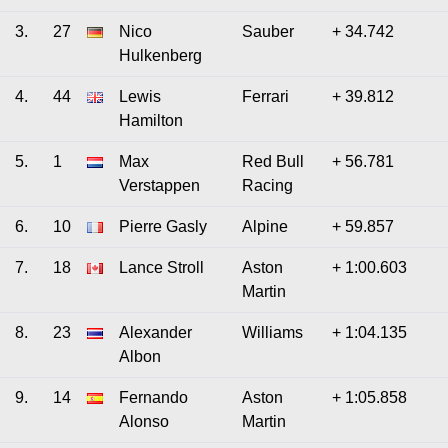
3.
27
Nico
Sauber
+ 34.742
Hulkenberg
4.
44
Lewis
Ferrari
+ 39.812
Hamilton
5.
1
Max
Red Bull
+ 56.781
Verstappen
Racing
6.
10
Pierre Gasly
Alpine
+ 59.857
7.
18
Lance Stroll
Aston
+ 1:00.603
Martin
8.
23
Alexander
Williams
+ 1:04.135
Albon
9.
14
Fernando
Aston
+ 1:05.858
Alonso
Martin