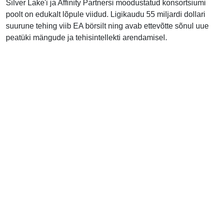
Silver Lake'i ja Affinity Partnersi moodustatud konsortsiumi
poolt on edukalt lõpule viidud. Ligikaudu 55 miljardi dollari
suurune tehing viib EA börsilt ning avab ettevõtte sõnul uue
peatüki mängude ja tehisintellekti arendamisel.