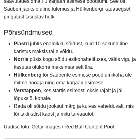
saavutades oma F1 karjääri esimese poodiumi. See oli
Sauberi jaoks oluline tulemus ja Hülkenbergi kauaaegset
pingutust tasustav hetk.
Põhisündmused
Piastri
juhtis enamikku sõidust, kuid 10-sekundiline
karistus maksis talle võidu.
Norris
püsis kogu sõidu esikohaheitluses, vältis vigu ja
kasutas olukorra maksimaalselt ära.
Hülkenberg
tõi Sauberile esimese poodiumikoha üle
mitme hooaja ning oma karjääri esimese.
Verstappen
, kes startis esireast, eksis rajalt ja jäi
lõpuks 5. kohale.
Rada oli sõidu jooksul märg ja kuivas vahelduvalt, mis
tõi taktikalist kaost ja mitu turvaautot.
Uudise foto: Getty Images / Red Bull Content Pool