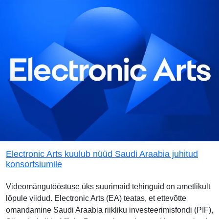
Electronic Arts kuulub nüüd Saudi Araabia juhitud
konsortsiumile
Videomängutööstuse üks suurimaid tehinguid on ametlikult
lõpule viidud. Electronic Arts (EA) teatas, et ettevõtte
omandamine Saudi Araabia riikliku investeerimisfondi (PIF),