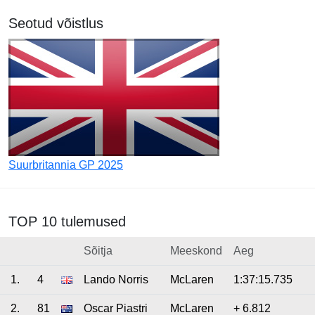
Seotud võistlus
Suurbritannia GP 2025
TOP 10 tulemused
Sõitja
Meeskond
Aeg
1.
4
Lando Norris
McLaren
1:37:15.735
2.
81
Oscar Piastri
McLaren
+ 6.812