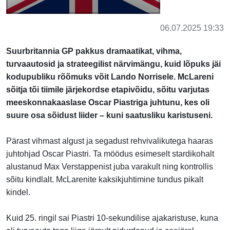
06.07.2025 19:33
Suurbritannia GP pakkus dramaatikat, vihma,
turvaautosid ja strateegilist närvimängu, kuid lõpuks jäi
kodupubliku rõõmuks võit Lando Norrisele. McLareni
sõitja tõi tiimile järjekordse etapivõidu, sõitu varjutas
meeskonnakaaslase Oscar Piastriga juhtunu, kes oli
suure osa sõidust liider – kuni saatusliku karistuseni.
Pärast vihmast algust ja segadust rehvivalikutega haaras
juhtohjad Oscar Piastri. Ta möödus esimeselt stardikohalt
alustanud Max Verstappenist juba varakult ning kontrollis
sõitu kindlalt. McLarenite kaksikjuhtimine tundus pikalt
kindel.
Kuid 25. ringil sai Piastri 10-sekundilise ajakaristuse, kuna