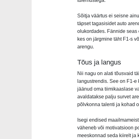
tulemustega.
Sõitja väärtus ei seisne ain
täpset tagasisidet auto aren
olukordades. Fännide seas o
kes on järgmine täht F1-s v
arengu.
Tõus ja langus
Nii nagu on alati tõusvaid tä
langustrendis. See on F1-e 
jäänud oma tiimikaaslase varj
avaldatakse palju survet ar
põlvkonna talenti ja kohad o
Isegi endised maailmameistri
väheneb või motivatsioon p
meeskonnad seda kiirelt ja k