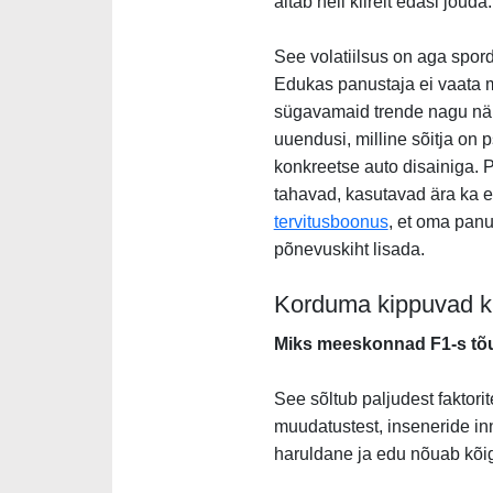
aitab neil kiirelt edasi jõuda
See volatiilsus on aga spor
Edukas panustaja ei vaata m
sügavamaid trende nagu näi
uuendusi, milline sõitja on 
konkreetse auto disainiga. 
tahavad, kasutavad ära ka e
tervitusboonus
, et oma panu
põnevuskiht lisada.
Korduma kippuvad 
Miks meeskonnad F1-s tõ
See sõltub paljudest faktorit
muudatustest, inseneride inn
haruldane ja edu nõuab kõig