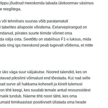
ib tippu jõudnud meeskonda tabada ülekoormav väsimus
e reeglitega.
 või tehnilises suunas võib paratamatult
 tabelites allapoole võistlema. Eelarvepiirangud on
danud, piirates suurte tiimide võimet oma
a välja osta. Seetõttu on stabiilsus F1-s luksus, mida
da ning iga meeskond peab tugevalt võitlema, et mitte
e üks väga suur väljakutse. Noored talendid, kes on
otavad pikisilmi võimalust end tõestada. Kui nad selle
d surve all hakkama koheselt ja kiirelt tulemusi
on tihti keegi, kes suudab temale antud ressurssidest
imalik tundub. Näeme tihti noori tähti, kes oma
aid tiimikaaslasi positiivselt üllatada oma heade