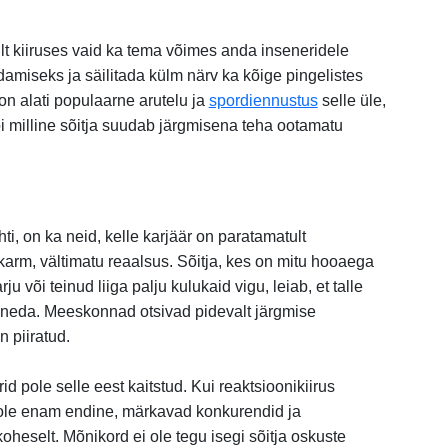
ult kiiruses vaid ka tema võimes anda inseneridele
damiseks ja säilitada külm närv ka kõige pingelistes
n alati populaarne arutelu ja
spordiennustus
selle üle,
õi milline sõitja suudab järgmisena teha ootamatu
hti, on ka neid, kelle karjäär on paratamatult
karm, vältimatu reaalsus. Sõitja, kes on mitu hooaega
u või teinud liiga palju kulukaid vigu, leiab, et talle
eneda. Meeskonnad otsivad pidevalt järgmise
n piiratud.
d pole selle eest kaitstud. Kui reaktsioonikiirus
ole enam endine, märkavad konkurendid ja
oheselt. Mõnikord ei ole tegu isegi sõitja oskuste