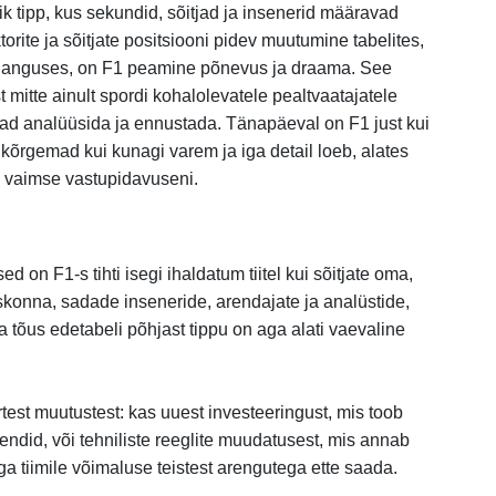
ik tipp, kus sekundid, sõitjad ja insenerid määravad
torite ja sõitjate positsiooni pidev muutumine tabelites,
s languses, on F1 peamine põnevus ja draama. See
mitte ainult spordi kohalolevatele pealtvaatajatele
ad analüüsida ja ennustada. Tänapäeval on F1 just kui
rgemad kui kunagi varem ja iga detail loeb, alates
a vaimse vastupidavuseni.
ed on F1-s tihti isegi ihaldatum tiitel kui sõitjate oma,
konna, sadade inseneride, arendajate ja analüstide,
 tõus edetabeli põhjast tippu on aga alati vaevaline
rtest muutustest: kas uuest investeeringust, mis toob
did, või tehniliste reeglite muudatusest, mis annab
 tiimile võimaluse teistest arengutega ette saada.