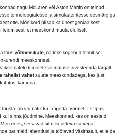
onnad nagu McLaren või Aston Martin on teinud
tesse tehnoloogiatesse ja simulaatoritesse eesmärgiga
dest ette. Mõnikord piisab ka ühest geniaalsest
ri leidmisest, et meeskond muuta oluliselt
a tõus
võtmeisikute
, näiteks kogenud tehnilise
konkurendi meeskonnast.
iksematele tiimidele võimaluse investeerida targalt
 rahelist vahet
suurte meeskondadega, kes just
 kulutusi kärpima.
k tõusta, on võimalik ka langeda. Vormel 1-s tipus
i kui sinna jõudmine. Meeskonnad, kes on aastaid
Mercedes, seisavad silmitsi pideva survega.
e parimaid lahendusi ja töötavad väsimatult, et leida