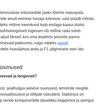
.
diennustuse entusiastide jaoks tõeline maiuspala.
iite ainult eelmise hooaja tulemusi, vaid püüab mõista
teks milline meeskond toob endaga kaasa olulisi
psühholoogiliselt tugevam või milline rada sobib
Paljud fännid, kes oma teadmisi proovile panna
rinevaid pakkumisi, nagu näiteks
spordi
stele lisaväärtust anda ja F1 jälgimisele veel üks
küsimused
usevad ja langevad?
est, sealhulgas eelarve suurusest, tehniliste reeglite
ovaatilisusest ja sõitjate oskustest. Stabiilsus on
i nende komponentide täiuslikku klappimist ja arengut.