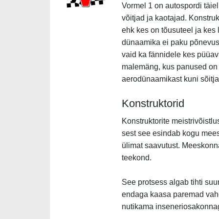
Vormel 1 on autospordi täiel
võitjad ja kaotajad. Konstruk
ehk kes on tõusuteel ja ke
dünaamika ei paku põnevust 
vaid ka fännidele kes püüav
malemäng, kus panused on kõ
aerodünaamikast kuni sõitj
Konstruktorid
Konstruktorite meistrivõistlus
sest see esindab kogu mees
ülimat saavutust. Meeskonna
teekond.
See protsess algab tihti suu
endaga kaasa paremad vahen
nutikama inseneriosakonnaga