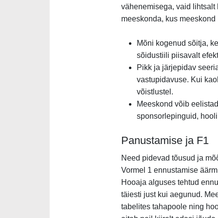
vähenemisega, vaid lihtsalt 
meeskonda, kus meeskond p
Mõni kogenud sõitja, ke
sõidustiili piisavalt ef
Pikk ja järjepidav seeri
vastupidavuse. Kui kao
võistlustel.
Meeskond võib eelistada
sponsorlepinguid, hooli
Panustamise ja F1
Need pidevad tõusud ja mõõn
Vormel 1 ennustamise äärmi
Hooaja alguses tehtud ennus
täiesti just kui aegunud. Me
tabelites tahapoole ning ho