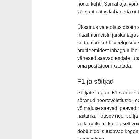
nõrku kohti. Samal ajal võ
või suutmatus kohaneda uut
Üksainus vale otsus disainis
maailmameistri järsku tagasi
seda murekohta veelgi süven
probleemidest rahaga niiöeld
vähesed saavad endale luba
oma positsiooni kaotada.
F1 ja sõitjad
Sõitjate turg on F1-s omaett
säranud noortevõistlustel, o
võimaluse saavad, peavad na
näitama. Tõusev noor sõitja 
võtta rohkem, kui algselt võ
debüütidel suudavad kogenum