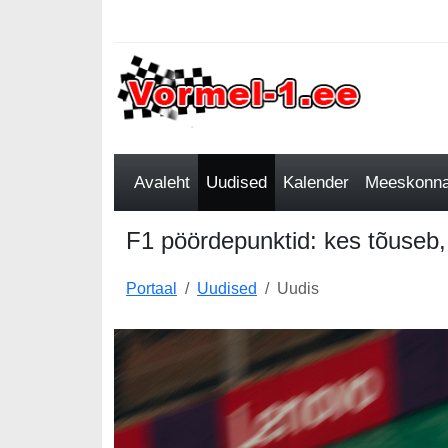
Avaleht
Uudised
Kalender
Meeskonnad
F1 pöördepunktid: kes tõuseb,
Portaal
Uudised
Uudis