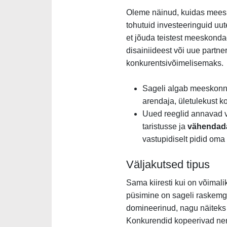
Oleme näinud, kuidas meesk
tohutuid investeeringuid uu
et jõuda teistest meeskonda
disainiideest või uue partne
konkurentsivõimelisemaks.
Sageli algab meeskonn
arendaja, ületulekust 
Uued reeglid annavad vä
taristusse ja
vähendada
vastupidiselt pidid oma
Väljakutsed tipus
Sama kiiresti kui on võimali
püsimine on sageli raskemg
domineerinud, nagu näiteks 
Konkurendid kopeerivad nend