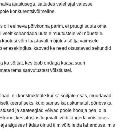
halva ajastusega, sattudes valel ajal valesse
ole konkurentsivõimeline.
s oli eelneva põlvkonna parim, ei pruugi suuta oma
ektiivselt kohandada uutele muutustele või nõuetele.
a kaotusi võib laastavalt mõjutda sõitja vaimsele
b enesekindlus, kaovad ka need otsustavad sekundid
 ka sõitjat, kes toob endaga kaasa suuri
mata tema saavutustest võistlustel.
ad, nii konstruktorite kui ka sõitjate osas, muudavad
selt keeruliseks, kuid samas ka uskumatult põnevaks.
tused ja strateegiad võivad poole hooaja peal olla
eskond, kes alustas tugevalt, võib langeda võistluses
oaja alguses hädas olnud tiim võib leida lahenduse, mis