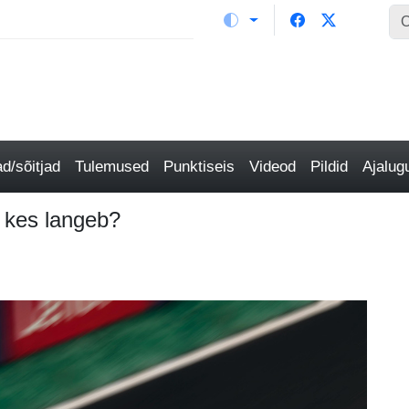
/sõitjad
Tulemused
Punktiseis
Videod
Pildid
Ajalu
 kes langeb?