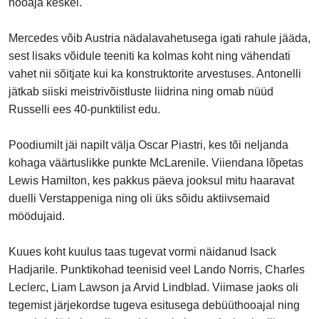
hooaja keskel.
Mercedes võib Austria nädalavahetusega igati rahule jääda,
sest lisaks võidule teeniti ka kolmas koht ning vähendati
vahet nii sõitjate kui ka konstruktorite arvestuses. Antonelli
jätkab siiski meistrivõistluste liidrina ning omab nüüd
Russelli ees 40-punktilist edu.
Poodiumilt jäi napilt välja Oscar Piastri, kes tõi neljanda
kohaga väärtuslikke punkte McLarenile. Viiendana lõpetas
Lewis Hamilton, kes pakkus päeva jooksul mitu haaravat
duelli Verstappeniga ning oli üks sõidu aktiivsemaid
möödujaid.
Kuues koht kuulus taas tugevat vormi näidanud Isack
Hadjarile. Punktikohad teenisid veel Lando Norris, Charles
Leclerc, Liam Lawson ja Arvid Lindblad. Viimase jaoks oli
tegemist järjekordse tugeva esitusega debüüthooajal ning