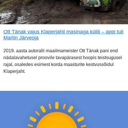
Ott Tänak vajus Klaperjahil masinaga külili – appi tuli
Martin Järveoja
2019. aasta autoralli maailmameister Ott Tänak pani end
nädalavahetusel proovile tavapärasest hoopis teistsugusel
rajal, osaledes esimest korda maasturite kestvussõidul
Klaperjaht.