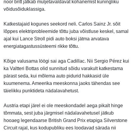
noor britt jätkab muljetavaldavat kohanemist kuningliku
võidusõiduklassiga.
Katkestajaid kogunes seekord neli. Carlos Sainz Jr. sõit
lõppes elektriprobleemide tõttu juba võistluse keskel, samal
ajal kui Lance Stroll pidi auto boksi jätma arvatava
energiatagastussüsteemi rikke tõttu.
Kõige valusama löögi sai aga Cadillac. Nii Sergio Pérez kui
ka Valtteri Bottas olid sunnitud sõidu varakult katkestama
pärast seda, kui mõlema auto pidurid hakkasid üle
kuumenema. Ameerika meeskonna jaoks tähendas see
täielikku punktideta nädalavahetust.
Austria etapi järel ei ole meeskondadel aega pikalt hinge
tõmmata, sest juba järgmisel nädalavahetusel jätkub
hooaeg legendaarse British Grand Prix etapiga Silverstone
Circuit rajal, kus kodupubliku ees loodavad särada nii