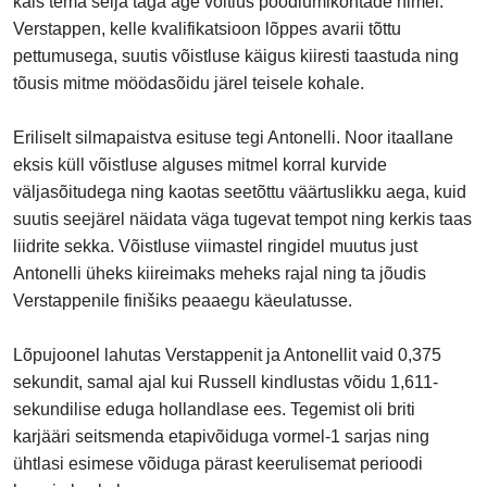
käis tema selja taga äge võitlus poodiumikohtade nimel.
Verstappen, kelle kvalifikatsioon lõppes avarii tõttu
pettumusega, suutis võistluse käigus kiiresti taastuda ning
tõusis mitme möödasõidu järel teisele kohale.
Eriliselt silmapaistva esituse tegi Antonelli. Noor itaallane
eksis küll võistluse alguses mitmel korral kurvide
väljasõitudega ning kaotas seetõttu väärtuslikku aega, kuid
suutis seejärel näidata väga tugevat tempot ning kerkis taas
liidrite sekka. Võistluse viimastel ringidel muutus just
Antonelli üheks kiireimaks meheks rajal ning ta jõudis
Verstappenile finišiks peaaegu käeulatusse.
Lõpujoonel lahutas Verstappenit ja Antonellit vaid 0,375
sekundit, samal ajal kui Russell kindlustas võidu 1,611-
sekundilise eduga hollandlase ees. Tegemist oli briti
karjääri seitsmenda etapivõiduga vormel-1 sarjas ning
ühtlasi esimese võiduga pärast keerulisemat perioodi