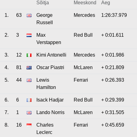
Sõitja
Meeskond
Aeg
1.
63
George
Mercedes
1:26:37.979
Russell
2.
3
Max
Red Bull
+ 0:01.611
Verstappen
3.
12
Kimi Antonelli
Mercedes
+ 0:01.986
4.
81
Oscar Piastri
McLaren
+ 0:21.809
5.
44
Lewis
Ferrari
+ 0:26.393
Hamilton
6.
6
Isack Hadjar
Red Bull
+ 0:29.399
7.
1
Lando Norris
McLaren
+ 0:31.505
8.
16
Charles
Ferrari
+ 0:45.659
Leclerc