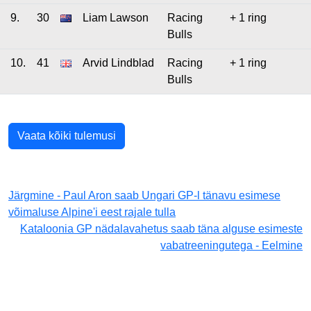
9.
30
Liam Lawson
Racing
+ 1 ring
Bulls
10.
41
Arvid Lindblad
Racing
+ 1 ring
Bulls
Vaata kõiki tulemusi
Järgmine - Paul Aron saab Ungari GP-l tänavu esimese
võimaluse Alpine'i eest rajale tulla
Kataloonia GP nädalavahetus saab täna alguse esimeste
vabatreeningutega - Eelmine