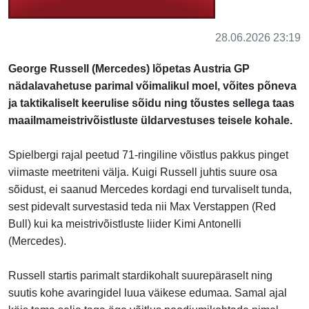
28.06.2026 23:19
George Russell (Mercedes) lõpetas Austria GP
nädalavahetuse parimal võimalikul moel, võites põneva
ja taktikaliselt keerulise sõidu ning tõustes sellega taas
maailmameistrivõistluste üldarvestuses teisele kohale.
Spielbergi rajal peetud 71-ringiline võistlus pakkus pinget
viimaste meetriteni välja. Kuigi Russell juhtis suure osa
sõidust, ei saanud Mercedes kordagi end turvaliselt tunda,
sest pidevalt survestasid teda nii Max Verstappen (Red
Bull) kui ka meistrivõistluste liider Kimi Antonelli
(Mercedes).
Russell startis parimalt stardikohalt suurepäraselt ning
suutis kohe avaringidel luua väikese edumaa. Samal ajal