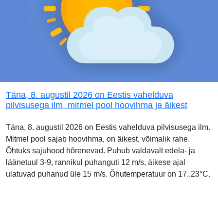
Täna, 8. augustil 2026 on Eestis vahelduva
pilvisusega ilm, mitmel pool hoovihma ja äikest
Täna, 8. augustil 2026 on Eestis vahelduva pilvisusega ilm.
Mitmel pool sajab hoovihma, on äikest, võimalik rahe.
Õhtuks sajuhood hõrenevad. Puhub valdavalt edela- ja
läänetuul 3-9, rannikul puhanguti 12 m/s, äikese ajal
ulatuvad puhanud üle 15 m/s. Õhutemperatuur on 17..23°C.