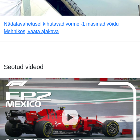
Nädalavahetusel kihutavad vormel-1 masinad võidu
Mehhikos, vaata ajakava
Seotud videod