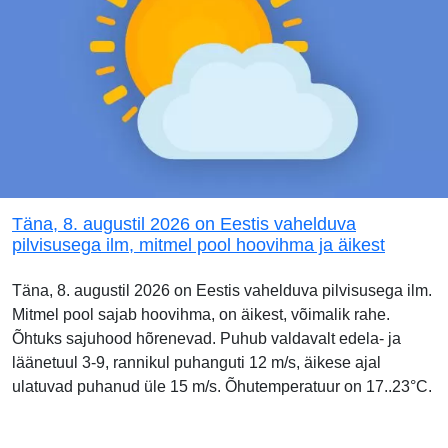
Täna, 8. augustil 2026 on Eestis vahelduva
pilvisusega ilm, mitmel pool hoovihma ja äikest
Täna, 8. augustil 2026 on Eestis vahelduva pilvisusega ilm.
Mitmel pool sajab hoovihma, on äikest, võimalik rahe.
Õhtuks sajuhood hõrenevad. Puhub valdavalt edela- ja
läänetuul 3-9, rannikul puhanguti 12 m/s, äikese ajal
ulatuvad puhanud üle 15 m/s. Õhutemperatuur on 17..23°C.