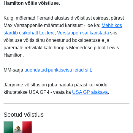
Hamilton võitis võistluse.
Kuigi mõlemad Ferrarid alustasid võistlust esireast pärast
Max Verstappenile määratud karistust - loe ka:
Mehhikos
stardib esikohalt Leclerc, Verstappen sai karistada
siis
võistluse võitis tänu õnnestunud boksipeatusele ja
paremale rehvitaktikale hoopis Mercedese piloot Lewis
Hamilton.
MM-sarja
uuendatud punktiseisu leiad siit
.
Järgmine võistlus on juba nädala pärast kui võidu
kihutatakse USA GP-l - vaata ka
USA GP ajakava
.
Seotud võistlus