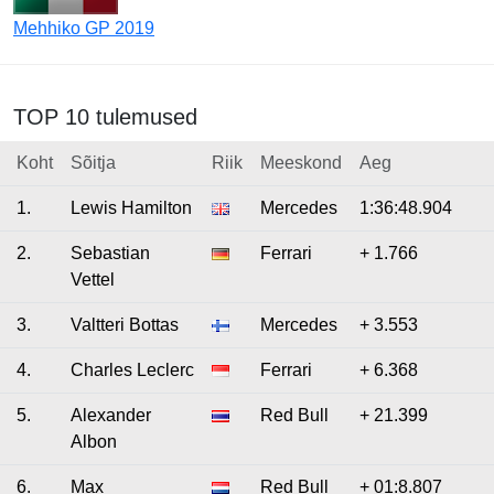
Mehhiko GP 2019
TOP 10 tulemused
Koht
Sõitja
Riik
Meeskond
Aeg
1.
Lewis Hamilton
Mercedes
1:36:48.904
2.
Sebastian
Ferrari
+ 1.766
Vettel
3.
Valtteri Bottas
Mercedes
+ 3.553
4.
Charles Leclerc
Ferrari
+ 6.368
5.
Alexander
Red Bull
+ 21.399
Albon
6.
Max
Red Bull
+ 01:8.807