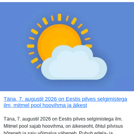
Täna, 7. augustil 2026 on Eestis pilves selgimistega
ilm, mitmel pool hoovihma ja äikest
Täna, 7. augustil 2026 on Eestis pilves selgimistega ilm.
Mitmel pool sajab hoovihma, on äikeseoht, õhtul pilvisus
hõreneb ja saju võimalus väheneb. Puhub edela- ja