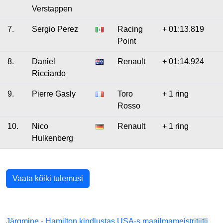
Verstappen
7.
Sergio Perez
Racing
+ 01:13.819
Point
8.
Daniel
Renault
+ 01:14.924
Ricciardo
9.
Pierre Gasly
Toro
+ 1 ring
Rosso
10.
Nico
Renault
+ 1 ring
Hulkenberg
Vaata kõiki tulemusi
Järgmine - Hamilton kindlustas USA-s maailmameistritiitli,