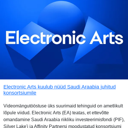
Electronic Arts kuulub nüüd Saudi Araabia juhitud
konsortsiumile
Videomängutööstuse üks suurimaid tehinguid on ametlikult
lõpule viidud. Electronic Arts (EA) teatas, et ettevõtte
omandamine Saudi Araabia riikliku investeerimisfondi (PIF),
Silver Lake'i ja Affinity Partnersi moodustatud konsortsiumi