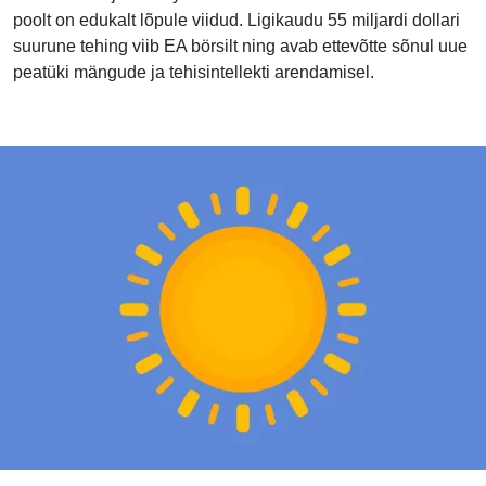
poolt on edukalt lõpule viidud. Ligikaudu 55 miljardi dollari
suurune tehing viib EA börsilt ning avab ettevõtte sõnul uue
peatüki mängude ja tehisintellekti arendamisel.