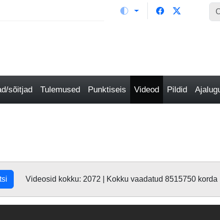
/sõitjad
Tulemused
Punktiseis
Videod
Pildid
Ajalu
tsi
Videosid kokku: 2072 | Kokku vaadatud 8515750 korda