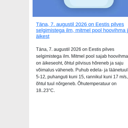
Täna, 7. augustil 2026 on Eestis pilves
selgimistega ilm, mitmel pool hoovihma 
äikest
Täna, 7. augustil 2026 on Eestis pilves
selgimistega ilm. Mitmel pool sajab hoovihma
on äikeseoht, õhtul pilvisus hõreneb ja saju
võimalus väheneb. Puhub edela- ja läänetuul
5-12, puhanguti kuni 15, rannikul kuni 17 m/s,
õhtul tuul nõrgeneb. Õhutemperatuur on
18..23°C.