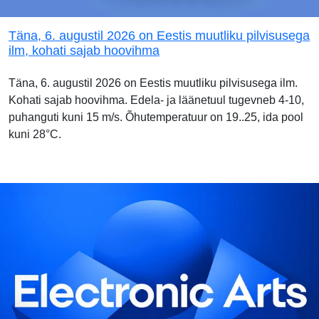
Täna, 6. augustil 2026 on Eestis muutliku pilvisusega
ilm, kohati sajab hoovihma
Täna, 6. augustil 2026 on Eestis muutliku pilvisusega ilm.
Kohati sajab hoovihma. Edela- ja läänetuul tugevneb 4-10,
puhanguti kuni 15 m/s. Õhutemperatuur on 19..25, ida pool
kuni 28°C.