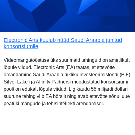
Electronic Arts kuulub nüüd Saudi Araabia juhitud
konsortsiumile
Videomängutööstuse üks suurimaid tehinguid on ametlikult
lõpule viidud. Electronic Arts (EA) teatas, et ettevõtte
omandamine Saudi Araabia riikliku investeerimisfondi (PIF),
Silver Lake'i ja Affinity Partnersi moodustatud konsortsiumi
poolt on edukalt lõpule viidud. Ligikaudu 55 miljardi dollari
suurune tehing viib EA börsilt ning avab ettevõtte sõnul uue
peatüki mängude ja tehisintellekti arendamisel.