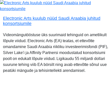
Electronic Arts kuulub nüüd Saudi Araabia juhitud
konsortsiumile
Videomängutööstuse üks suurimaid tehinguid on ametlikult
lõpule viidud. Electronic Arts (EA) teatas, et ettevõtte
omandamine Saudi Araabia riikliku investeerimisfondi (PIF),
Silver Lake'i ja Affinity Partnersi moodustatud konsortsiumi
poolt on edukalt lõpule viidud. Ligikaudu 55 miljardi dollari
suurune tehing viib EA börsilt ning avab ettevõtte sõnul uue
peatüki mängude ja tehisintellekti arendamisel.