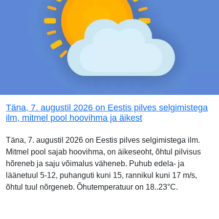
Täna, 7. augustil 2026 on Eestis pilves selgimistega
ilm, mitmel pool hoovihma ja äikest
Täna, 7. augustil 2026 on Eestis pilves selgimistega ilm.
Mitmel pool sajab hoovihma, on äikeseoht, õhtul pilvisus
hõreneb ja saju võimalus väheneb. Puhub edela- ja
läänetuul 5-12, puhanguti kuni 15, rannikul kuni 17 m/s,
õhtul tuul nõrgeneb. Õhutemperatuur on 18..23°C.