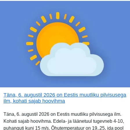
Täna, 6. augustil 2026 on Eestis muutliku pilvisusega
ilm, kohati sajab hoovihma
Täna, 6. augustil 2026 on Eestis muutliku pilvisusega ilm.
Kohati sajab hoovihma. Edela- ja läänetuul tugevneb 4-10,
puhanguti kuni 15 m/s. Õhutemperatuur on 19..25, ida pool