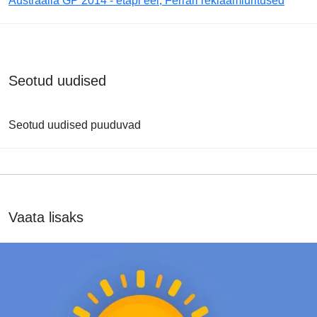
Austraalia GP 2014 - etapi eel, Ferrari reklaamiüritused
Seotud uudised
Seotud uudised puuduvad
Vaata lisaks