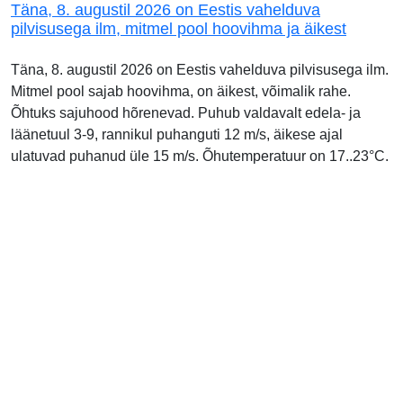
Täna, 8. augustil 2026 on Eestis vahelduva
pilvisusega ilm, mitmel pool hoovihma ja äikest
Täna, 8. augustil 2026 on Eestis vahelduva pilvisusega ilm.
Mitmel pool sajab hoovihma, on äikest, võimalik rahe.
Õhtuks sajuhood hõrenevad. Puhub valdavalt edela- ja
läänetuul 3-9, rannikul puhanguti 12 m/s, äikese ajal
ulatuvad puhanud üle 15 m/s. Õhutemperatuur on 17..23°C.