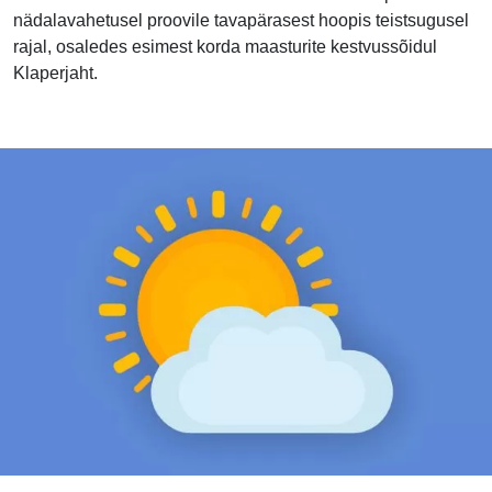
nädalavahetusel proovile tavapärasest hoopis teistsugusel
rajal, osaledes esimest korda maasturite kestvussõidul
Klaperjaht.