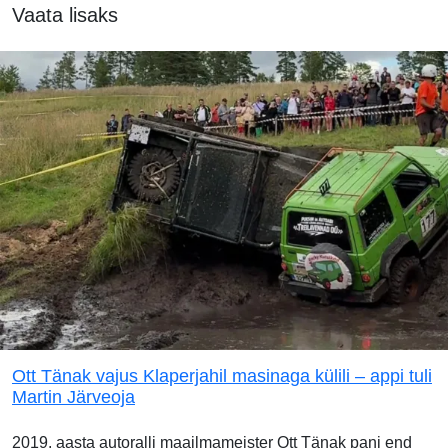
Vaata lisaks
Ott Tänak vajus Klaperjahil masinaga külili – appi tuli
Martin Järveoja
2019. aasta autoralli maailmameister Ott Tänak pani end