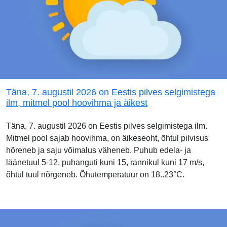
Täna, 7. augustil 2026 on Eestis pilves selgimistega
ilm, mitmel pool hoovihma ja äikest
Täna, 7. augustil 2026 on Eestis pilves selgimistega ilm.
Mitmel pool sajab hoovihma, on äikeseoht, õhtul pilvisus
hõreneb ja saju võimalus väheneb. Puhub edela- ja
läänetuul 5-12, puhanguti kuni 15, rannikul kuni 17 m/s,
õhtul tuul nõrgeneb. Õhutemperatuur on 18..23°C.