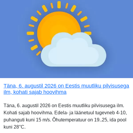
Täna, 6. augustil 2026 on Eestis muutliku pilvisusega
ilm, kohati sajab hoovihma
Täna, 6. augustil 2026 on Eestis muutliku pilvisusega ilm.
Kohati sajab hoovihma. Edela- ja läänetuul tugevneb 4-10,
puhanguti kuni 15 m/s. Õhutemperatuur on 19..25, ida pool
kuni 28°C.