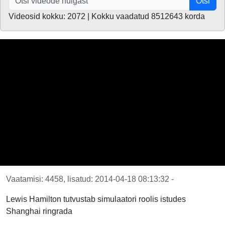
Otsi
Videosid kokku: 2072 | Kokku vaadatud 8512643 korda
Vaatamisi: 4458, lisatud: 2014-04-18 08:13:32 -
Lewis Hamilton tutvustab simulaatori roolis istudes
Shanghai ringrada