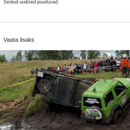
Seotud uudised puuduvad
Vaata lisaks