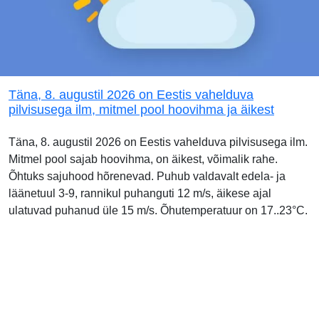
Täna, 8. augustil 2026 on Eestis vahelduva
pilvisusega ilm, mitmel pool hoovihma ja äikest
Täna, 8. augustil 2026 on Eestis vahelduva pilvisusega ilm.
Mitmel pool sajab hoovihma, on äikest, võimalik rahe.
Õhtuks sajuhood hõrenevad. Puhub valdavalt edela- ja
läänetuul 3-9, rannikul puhanguti 12 m/s, äikese ajal
ulatuvad puhanud üle 15 m/s. Õhutemperatuur on 17..23°C.