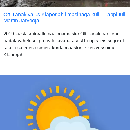
Ott Tänak vajus Klaperjahil masinaga külili – appi tuli
Martin Järveoja
2019. aasta autoralli maailmameister Ott Tänak pani end
nädalavahetusel proovile tavapärasest hoopis teistsugusel
rajal, osaledes esimest korda maasturite kestvussõidul
Klaperjaht.