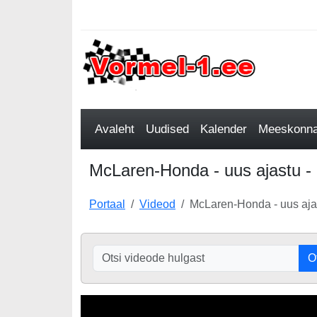
Avaleht
Uudised
Kalender
Meeskonnad
McLaren-Honda - uus ajastu -
Portaal
Videod
McLaren-Honda - uus aja
O