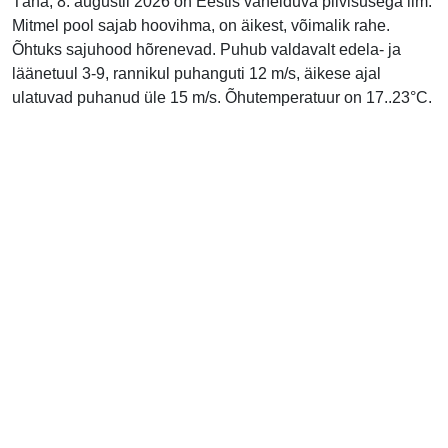
Täna, 8. augustil 2026 on Eestis vahelduva pilvisusega ilm.
Mitmel pool sajab hoovihma, on äikest, võimalik rahe.
Õhtuks sajuhood hõrenevad. Puhub valdavalt edela- ja
läänetuul 3-9, rannikul puhanguti 12 m/s, äikese ajal
ulatuvad puhanud üle 15 m/s. Õhutemperatuur on 17..23°C.