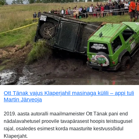
Ott Tänak vajus Klaperjahil masinaga külili – appi tuli
Martin Järveoja
2019. aasta autoralli maailmameister Ott Tänak pani end
nädalavahetusel proovile tavapärasest hoopis teistsugusel
rajal, osaledes esimest korda maasturite kestvussõidul
Klaperjaht.