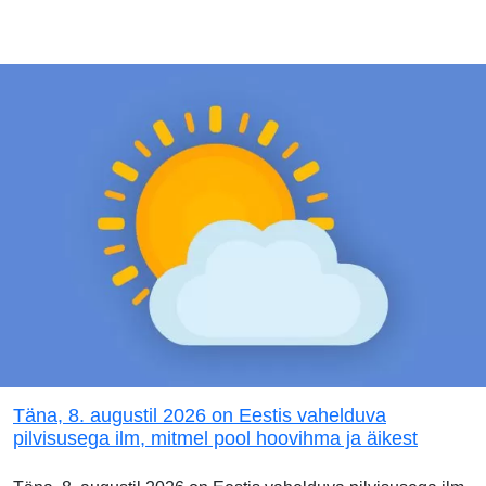
Täna, 8. augustil 2026 on Eestis vahelduva
pilvisusega ilm, mitmel pool hoovihma ja äikest